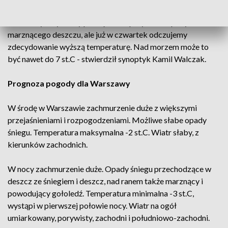
ze środy na czwartek nad Polskę nadejdzie ciepły front
atmosferyczny, który początkowo przyniesie opady
marznącego deszczu, ale już w czwartek odczujemy
zdecydowanie wyższą temperaturę. Nad morzem może to
być nawet do 7 st.C - stwierdził synoptyk Kamil Walczak.
Prognoza pogody dla Warszawy
W środę w Warszawie zachmurzenie duże z większymi
przejaśnieniami i rozpogodzeniami. Możliwe słabe opady
śniegu. Temperatura maksymalna -2 st.C. Wiatr słaby, z
kierunków zachodnich.
W nocy zachmurzenie duże. Opady śniegu przechodzące w
deszcz ze śniegiem i deszcz, nad ranem także marznący i
powodujący gołoledź. Temperatura minimalna -3 st.C,
wystąpi w pierwszej połowie nocy. Wiatr na ogół
umiarkowany, porywisty, zachodni i południowo-zachodni.