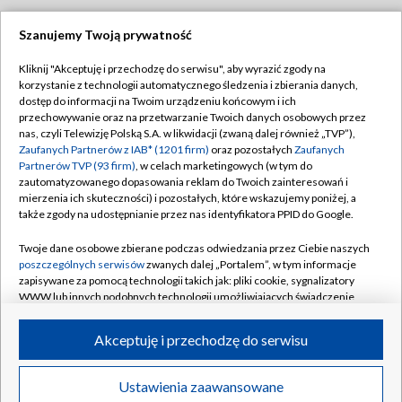
Szanujemy Twoją prywatność
Dołącz do nas:
Kliknij "Akceptuję i przechodzę do serwisu", aby wyrazić zgody na
korzystanie z technologii automatycznego śledzenia i zbierania danych,
TVP
dostęp do informacji na Twoim urządzeniu końcowym i ich
Abonament TVP
przechowywanie oraz na przetwarzanie Twoich danych osobowych przez
Regulamin TVP
nas, czyli Telewizję Polską S.A. w likwidacji (zwaną dalej również „TVP”),
Emisja w TVP
Polityka prywatności
Zaufanych Partnerów z IAB* (1201 firm)
oraz pozostałych
Zaufanych
Partnerów TVP (93 firm)
, w celach marketingowych (w tym do
Centrum informacji TVP
Moje zgody
zautomatyzowanego dopasowania reklam do Twoich zainteresowań i
mierzenia ich skuteczności) i pozostałych, które wskazujemy poniżej, a
Naziemna Telewizja Cyfrowa
Pomoc
także zgody na udostępnianie przez nas identyfikatora PPID do Google.
Sklep TVP
Biuro reklamy
Twoje dane osobowe zbierane podczas odwiedzania przez Ciebie naszych
Rada Programowa
Kontakt
poszczególnych serwisów
zwanych dalej „Portalem”, w tym informacje
zapisywane za pomocą technologii takich jak: pliki cookie, sygnalizatory
System NOS
WWW lub innych podobnych technologii umożliwiających świadczenie
dopasowanych i bezpiecznych usług, personalizację treści oraz reklam,
Informacje o nadawcy
Kanały
udostępnianie funkcji mediów społecznościowych oraz analizowanie
Akceptuję i przechodzę do serwisu
ruchu w Internecie.
Program dla prasy
©2026 Telewizja Polska S.A. w likwidacji
Biuro Reklamy
Twoje dane osobowe zbierane podczas odwiedzania przez Ciebie
Ustawienia zaawansowane
poszczególnych serwisów
na Portalu, takie jak adresy IP, identyfikatory