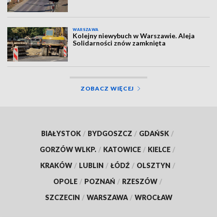
WARSZAWA
Kolejny niewybuch w Warszawie. Aleja
Solidarności znów zamknięta
ZOBACZ WIĘCEJ
BIAŁYSTOK
/
BYDGOSZCZ
/
GDAŃSK
/
GORZÓW WLKP.
/
KATOWICE
/
KIELCE
/
KRAKÓW
/
LUBLIN
/
ŁÓDŹ
/
OLSZTYN
/
OPOLE
/
POZNAŃ
/
RZESZÓW
/
SZCZECIN
/
WARSZAWA
/
WROCŁAW