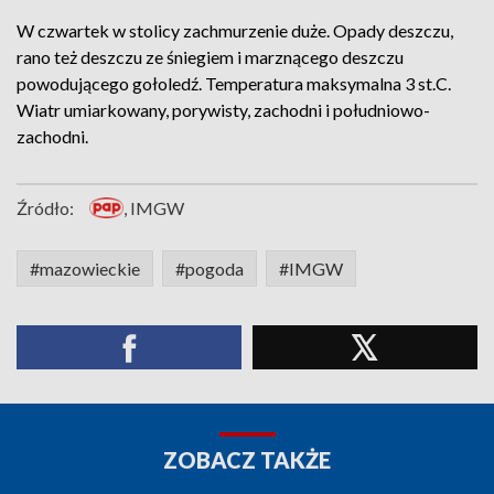
W czwartek w stolicy zachmurzenie duże. Opady deszczu,
rano też deszczu ze śniegiem i marznącego deszczu
powodującego gołoledź. Temperatura maksymalna 3 st.C.
Wiatr umiarkowany, porywisty, zachodni i południowo-
zachodni.
Źródło:
, IMGW
#mazowieckie
#pogoda
#IMGW
ZOBACZ TAKŻE