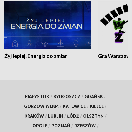
Żyj lepiej. Energia do zmian
Gra Warszaw
BIAŁYSTOK
/
BYDGOSZCZ
/
GDAŃSK
/
GORZÓW WLKP.
/
KATOWICE
/
KIELCE
/
KRAKÓW
/
LUBLIN
/
ŁÓDŹ
/
OLSZTYN
/
OPOLE
/
POZNAŃ
/
RZESZÓW
/