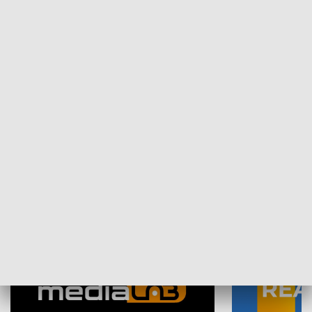
Plebiscyt Najlepsi Sportowcy
Wiadomości 
Warszawy 2025
SPOŁECZEŃSTWO