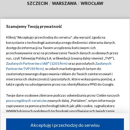
SZCZECIN
/
WARSZAWA
/
WROCŁAW
Szanujemy Twoją prywatność
Dołącz do nas:
Kliknij "Akceptuję i przechodzę do serwisu", aby wyrazić zgody na
korzystanie z technologii automatycznego śledzenia i zbierania danych,
TVP
dostęp do informacji na Twoim urządzeniu końcowym i ich
Abonament TVP
przechowywanie oraz na przetwarzanie Twoich danych osobowych przez
Regulamin TVP
nas, czyli Telewizję Polską S.A. w likwidacji (zwaną dalej również „TVP”),
Emisja w TVP
Zaufanych Partnerów z IAB* (1201 firm)
oraz pozostałych
Zaufanych
Polityka prywatności
Partnerów TVP (93 firm)
, w celach marketingowych (w tym do
Centrum informacji TVP
Moje zgody
zautomatyzowanego dopasowania reklam do Twoich zainteresowań i
mierzenia ich skuteczności) i pozostałych, które wskazujemy poniżej, a
Naziemna Telewizja Cyfrowa
Pomoc
także zgody na udostępnianie przez nas identyfikatora PPID do Google.
Sklep TVP
Biuro reklamy
Twoje dane osobowe zbierane podczas odwiedzania przez Ciebie naszych
Rada Programowa
poszczególnych serwisów
zwanych dalej „Portalem”, w tym informacje
Kontakt
zapisywane za pomocą technologii takich jak: pliki cookie, sygnalizatory
System NOS
WWW lub innych podobnych technologii umożliwiających świadczenie
dopasowanych i bezpiecznych usług, personalizację treści oraz reklam,
Informacje o nadawcy
Kanały
udostępnianie funkcji mediów społecznościowych oraz analizowanie
Akceptuję i przechodzę do serwisu
ruchu w Internecie.
Program dla prasy