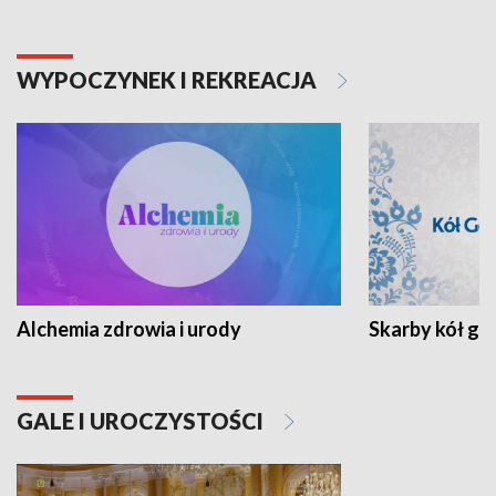
WYPOCZYNEK I REKREACJA
Alchemia zdrowia i urody
Skarby kół go
GALE I UROCZYSTOŚCI