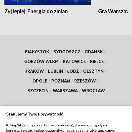
Żyj lepiej. Energia do zmian
Gra Warszaw
BIAŁYSTOK
/
BYDGOSZCZ
/
GDAŃSK
/
GORZÓW WLKP.
/
KATOWICE
/
KIELCE
/
KRAKÓW
/
LUBLIN
/
ŁÓDŹ
/
OLSZTYN
/
OPOLE
/
POZNAŃ
/
RZESZÓW
/
SZCZECIN
/
WARSZAWA
/
WROCŁAW
Szanujemy Twoją prywatność
Dołącz do nas:
Kliknij "Akceptuję i przechodzę do serwisu", aby wyrazić zgody na
korzystanie z technologii automatycznego śledzenia i zbierania danych,
TVP