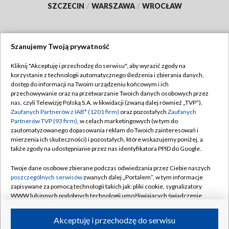
SZCZECIN
/
WARSZAWA
/
WROCŁAW
Szanujemy Twoją prywatność
Dołącz do nas:
Kliknij "Akceptuję i przechodzę do serwisu", aby wyrazić zgody na
korzystanie z technologii automatycznego śledzenia i zbierania danych,
TVP
dostęp do informacji na Twoim urządzeniu końcowym i ich
Abonament TVP
przechowywanie oraz na przetwarzanie Twoich danych osobowych przez
Regulamin TVP
nas, czyli Telewizję Polską S.A. w likwidacji (zwaną dalej również „TVP”),
Emisja w TVP
Zaufanych Partnerów z IAB* (1201 firm)
oraz pozostałych
Zaufanych
Polityka prywatności
Partnerów TVP (93 firm)
, w celach marketingowych (w tym do
Centrum informacji TVP
Moje zgody
zautomatyzowanego dopasowania reklam do Twoich zainteresowań i
mierzenia ich skuteczności) i pozostałych, które wskazujemy poniżej, a
Naziemna Telewizja Cyfrowa
Pomoc
także zgody na udostępnianie przez nas identyfikatora PPID do Google.
Sklep TVP
Biuro reklamy
Twoje dane osobowe zbierane podczas odwiedzania przez Ciebie naszych
Rada Programowa
poszczególnych serwisów
zwanych dalej „Portalem”, w tym informacje
Kontakt
zapisywane za pomocą technologii takich jak: pliki cookie, sygnalizatory
System NOS
WWW lub innych podobnych technologii umożliwiających świadczenie
dopasowanych i bezpiecznych usług, personalizację treści oraz reklam,
Informacje o nadawcy
Kanały
udostępnianie funkcji mediów społecznościowych oraz analizowanie
Akceptuję i przechodzę do serwisu
ruchu w Internecie.
Program dla prasy