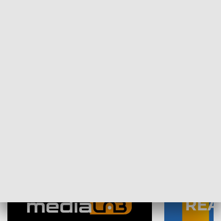
Plebiscyt Najlepsi Sportowcy
Wiadomości 
Warszawy 2025
SPOŁECZEŃSTWO