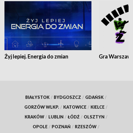
Żyj lepiej. Energia do zmian
Gra Warszaw
BIAŁYSTOK
/
BYDGOSZCZ
/
GDAŃSK
/
GORZÓW WLKP.
/
KATOWICE
/
KIELCE
/
KRAKÓW
/
LUBLIN
/
ŁÓDŹ
/
OLSZTYN
/
OPOLE
/
POZNAŃ
/
RZESZÓW
/