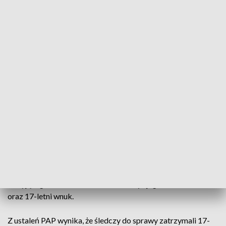
sprawcy napadu na dom 79-letniego Tadeusza K. na
początku mieli przeskoczyć przez ogrodzenie a następnie
dostać się do domu. Gdy weszli do środka mieli brutalnie
pobić 79-latka i ukraść kasę pancerną w której m.in. było
poświadczenie o założonym koncie w banku w Szwajcarii, na
którym miał być milion dolarów. W kasie miało znajdować się
również sześć klaserów z rzadkimi znaczkami, gotówka oraz
dokumenty dotyczące lokat Tadeusza K. na kwotę 15
milionów złotych.
Dodatkowo sprawcy mieli ukraść także portfel z kartami
płatniczymi oraz zabrać mercedesa, którego uruchomili
skradzionymi kluczami z domu 79-latka. Jak ustaliła PAP
stołeczni policjanci o napadzie zostali poinformowani w
czwartek rano. Gdy przyjechali na miejsce oprócz
nieżyjącego 79-latka, w domu miała być jego 78-letnia żona
oraz 17-letni wnuk.
Z ustaleń PAP wynika, że śledczy do sprawy zatrzymali 17-