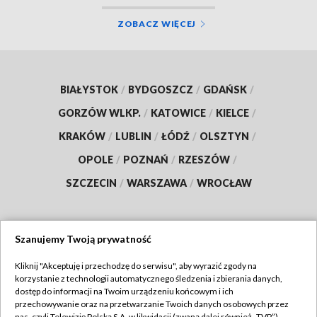
ZOBACZ WIĘCEJ
BIAŁYSTOK
/
BYDGOSZCZ
/
GDAŃSK
/
GORZÓW WLKP.
/
KATOWICE
/
KIELCE
/
KRAKÓW
/
LUBLIN
/
ŁÓDŹ
/
OLSZTYN
/
OPOLE
/
POZNAŃ
/
RZESZÓW
/
SZCZECIN
/
WARSZAWA
/
WROCŁAW
Szanujemy Twoją prywatność
Dołącz do nas:
Kliknij "Akceptuję i przechodzę do serwisu", aby wyrazić zgody na
korzystanie z technologii automatycznego śledzenia i zbierania danych,
TVP
dostęp do informacji na Twoim urządzeniu końcowym i ich
Abonament TVP
przechowywanie oraz na przetwarzanie Twoich danych osobowych przez
Regulamin TVP
nas, czyli Telewizję Polską S.A. w likwidacji (zwaną dalej również „TVP”),