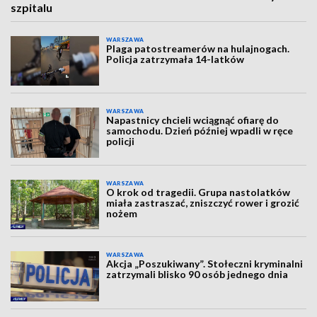
szpitalu
WARSZAWA
Plaga patostreamerów na hulajnogach.
Policja zatrzymała 14-latków
WARSZAWA
Napastnicy chcieli wciągnąć ofiarę do
samochodu. Dzień później wpadli w ręce
policji
WARSZAWA
O krok od tragedii. Grupa nastolatków
miała zastraszać, zniszczyć rower i grozić
nożem
WARSZAWA
Akcja „Poszukiwany”. Stołeczni kryminalni
zatrzymali blisko 90 osób jednego dnia