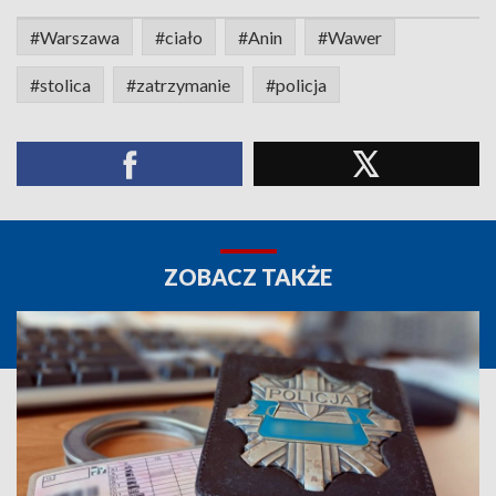
#Warszawa
#ciało
#Anin
#Wawer
#stolica
#zatrzymanie
#policja
ZOBACZ TAKŻE