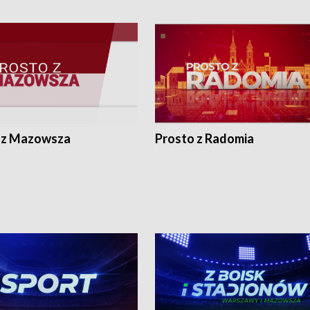
 z Mazowsza
Prosto z Radomia