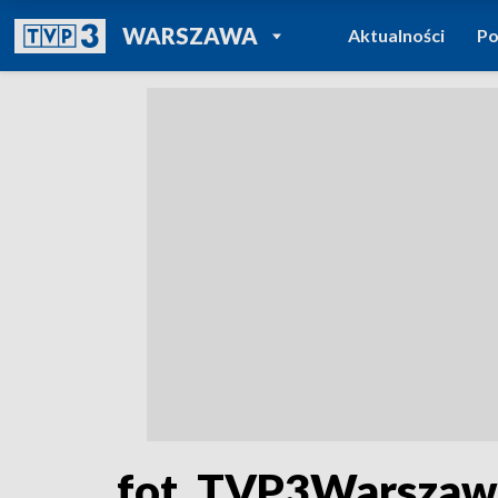
POWRÓT DO
WARSZAWA
Aktualności
Po
TVP REGIONY
fot. TVP3Warszaw