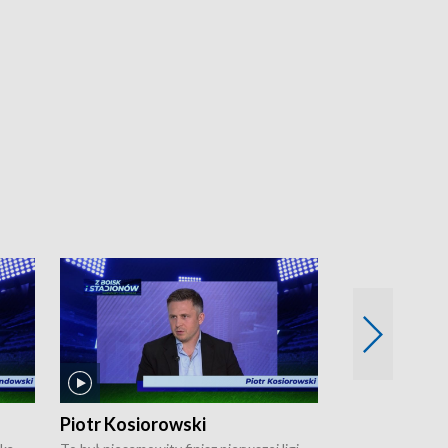
Piotr Kosiorowski
Tomasz Mat