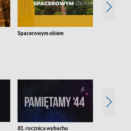
Spacerowym okiem
Filmowe spo
81. rocznica wybuchu
Retro Wawa