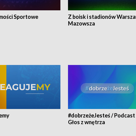
ości Sportowe
Z boisk i stadionów Warsza
Mazowsza
jemy
#dobrzeżeJesteś / Podcast 
Głos z wnętrza