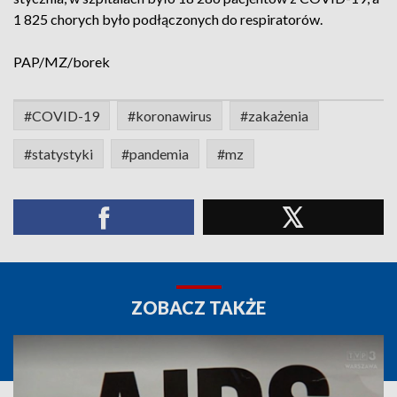
1 825 chorych było podłączonych do respiratorów.
PAP/MZ/borek
#COVID-19
#koronawirus
#zakażenia
#statystyki
#pandemia
#mz
ZOBACZ TAKŻE