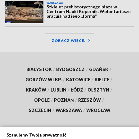
WARSZAWA
Szkielet prehistorycznego płaza w
Centrum Nauki Kopernik. Wolontariusze
pracują nad jego „formą”
ZOBACZ WIĘCEJ
BIAŁYSTOK
/
BYDGOSZCZ
/
GDAŃSK
/
GORZÓW WLKP.
/
KATOWICE
/
KIELCE
/
KRAKÓW
/
LUBLIN
/
ŁÓDŹ
/
OLSZTYN
/
OPOLE
/
POZNAŃ
/
RZESZÓW
/
SZCZECIN
/
WARSZAWA
/
WROCŁAW
Szanujemy Twoją prywatność