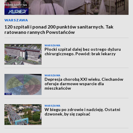
WARSZAWA
120 szpitali i ponad 200 punktów sanitarnych. Tak
ratowano rannych Powstańców
WARSZAWA
Płocki szpital dalej bez ostrego dyżuru
chirurgicznego. Powód: brak lekarzy
WARSZAWA
Depresja chorobą XXI wieku. Ciechanów
oferuje darmowe wsparcie dla
mieszkańców
WARSZAWA
W biegu po zdrowie i nadzieję. Ostatni
dzwonek, by się zapisać