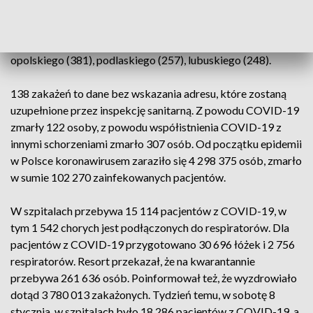
podkarpackiego (1122), lubelskiego (869), łódzkiego (683),
kujawsko-pomorskiego (644), zachodniopomorskiego (598),
warmińsko-mazurskiego (493), świętokrzyskiego (395),
opolskiego (381), podlaskiego (257), lubuskiego (248).
138 zakażeń to dane bez wskazania adresu, które zostaną
uzupełnione przez inspekcję sanitarną. Z powodu COVID-19
zmarły 122 osoby, z powodu współistnienia COVID-19 z
innymi schorzeniami zmarło 307 osób. Od początku epidemii
w Polsce koronawirusem zaraziło się 4 298 375 osób, zmarło
w sumie 102 270 zainfekowanych pacjentów.
W szpitalach przebywa 15 114 pacjentów z COVID-19, w
tym 1 542 chorych jest podłączonych do respiratorów. Dla
pacjentów z COVID-19 przygotowano 30 696 łóżek i 2 756
respiratorów. Resort przekazał, że na kwarantannie
przebywa 261 636 osób. Poinformował też, że wyzdrowiało
dotąd 3 780 013 zakażonych. Tydzień temu, w sobotę 8
stycznia, w szpitalach było 18 286 pacjentów z COVID-19, a