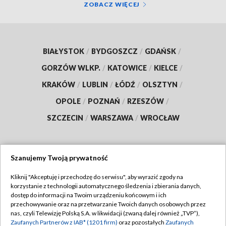
ZOBACZ WIĘCEJ
BIAŁYSTOK
/
BYDGOSZCZ
/
GDAŃSK
/
GORZÓW WLKP.
/
KATOWICE
/
KIELCE
/
KRAKÓW
/
LUBLIN
/
ŁÓDŹ
/
OLSZTYN
/
OPOLE
/
POZNAŃ
/
RZESZÓW
/
SZCZECIN
/
WARSZAWA
/
WROCŁAW
Szanujemy Twoją prywatność
Dołącz do nas:
Kliknij "Akceptuję i przechodzę do serwisu", aby wyrazić zgody na
korzystanie z technologii automatycznego śledzenia i zbierania danych,
TVP
dostęp do informacji na Twoim urządzeniu końcowym i ich
Abonament TVP
przechowywanie oraz na przetwarzanie Twoich danych osobowych przez
Regulamin TVP
nas, czyli Telewizję Polską S.A. w likwidacji (zwaną dalej również „TVP”),
Emisja w TVP
Polityka prywatności
Zaufanych Partnerów z IAB* (1201 firm)
oraz pozostałych
Zaufanych