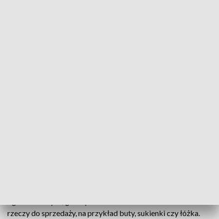
fot. PAP/Grzegorz Michałowski
Mnóstwo mieszkańców powiatu płońskiego padło
ofiarą oszustów internetowych. Za pomocą
przesłanych mailem lub smsem linków złodzieje
wyłudzili od nich hasła do kont bankowych, numery
kart płatniczych oraz dane z dowodu osobistego.
Do oszustw najczęściej dochodziło na różnych portalach
ogłoszeniowych, gdzie poszkodowani oferowali różne
rzeczy do sprzedaży, na przykład buty, sukienki czy łóżka.