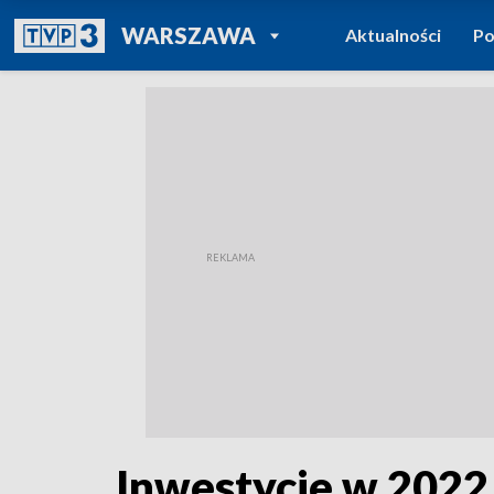
POWRÓT DO
WARSZAWA
Aktualności
Po
TVP REGIONY
Inwestycje w 2022