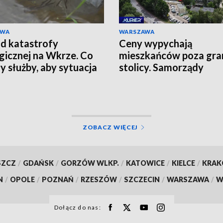
AWA
WARSZAWA
d katastrofy
Ceny wypychają
gicznej na Wkrze. Co
mieszkańców poza gra
ły służby, aby sytuacja
stolicy. Samorządy
ie powtórzyła?
pokładają ogromne nad
w budowie Portu Pols
ZOBACZ WIĘCEJ
SZCZ
/
GDAŃSK
/
GORZÓW WLKP.
/
KATOWICE
/
KIELCE
/
KRA
N
/
OPOLE
/
POZNAŃ
/
RZESZÓW
/
SZCZECIN
/
WARSZAWA
/
W
Dołącz do nas: