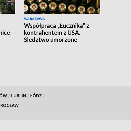
WARSZAWA
Współpraca „Łucznika” z
nice
kontrahentem z USA.
Śledztwo umorzone
zieje
ka
KÓW
/
LUBLIN
/
ŁÓDŹ
/
ROCŁAW