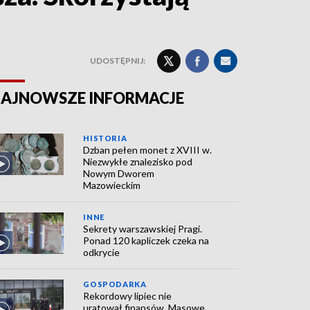
UDOSTĘPNIJ:
AJNOWSZE INFORMACJE
HISTORIA
Dzban pełen monet z XVIII w.
Niezwykłe znalezisko pod
Nowym Dworem
Mazowieckim
INNE
Sekrety warszawskiej Pragi.
Ponad 120 kapliczek czeka na
odkrycie
GOSPODARKA
Rekordowy lipiec nie
uratował finansów. Masowe