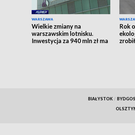
WARSZAWA
WARSZ
Wielkie zmiany na
Rok o
warszawskim lotnisku.
ekolo
Inwestycja za 940 mln zł ma
zrobi
przygotować stolicę na Port
się n
Polska
BIAŁYSTOK
/
BYDGO
OLSZTY