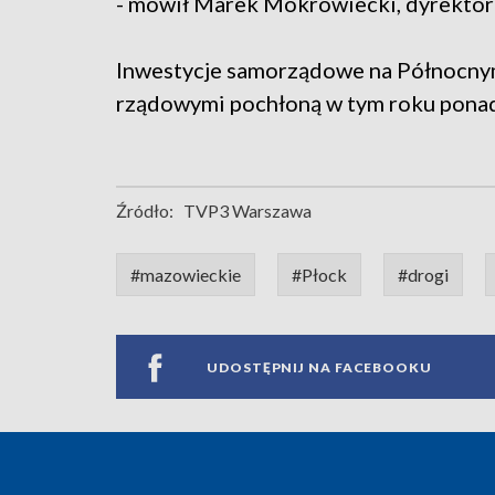
- mówił Marek Mokrowiecki, dyrektor
Inwestycje samorządowe na Północny
rządowymi pochłoną w tym roku ponad
Źródło:
TVP3 Warszawa
#mazowieckie
#Płock
#drogi
UDOSTĘPNIJ NA FACEBOOKU