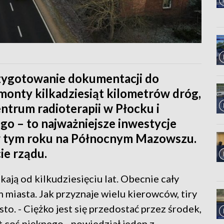
zygotowanie dokumentacji do
monty kilkadziesiąt kilometrów dróg,
entrum radioterapii w Płocku i
o – to najważniejsze inwestycje
w tym roku na Północnym Mazowszu.
ie rządu.
ją od kilkudziesięciu lat. Obecnie cały
m miasta. Jak przyznaje wielu kierowców, tiry
sto. - Ciężko jest się przedostać przez środek,
t coś pięknego - powiedział jeden z