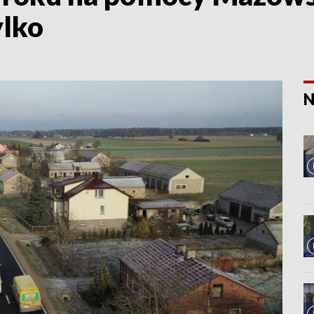
ylko
N