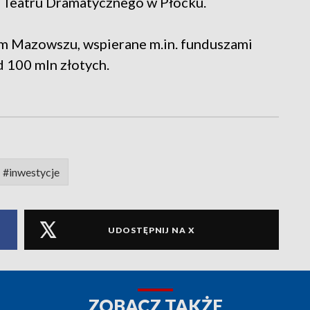
 Teatru Dramatycznego w Płocku.
m Mazowszu, wspierane m.in. funduszami
 100 mln złotych.
#inwestycje
UDOSTĘPNIJ NA X
ZOBACZ TAKŻE