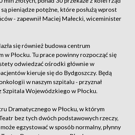
 mln złotych, ponad 30 przekaże z kolei rząd
są pieniądze potężne, które posłużą wprost
ńców - zapewnił Maciej Małecki, wiceminister
azła się również budowa centrum
m w Płocku. Tu prace powinny rozpocząć się
estety odwiedzać ośrodki głównie w
acjentów kieruje się do Bydgoszczy. Będą
nkologii w naszym szpitalu - przyznał
z Szpitala Wojewódzkiego w Płocku.
ru Dramatycznego w Płocku, w którym
- Teatr bez tych dwóch podstawowych rzeczy,
ie może egzystować w sposób normalny, płynny