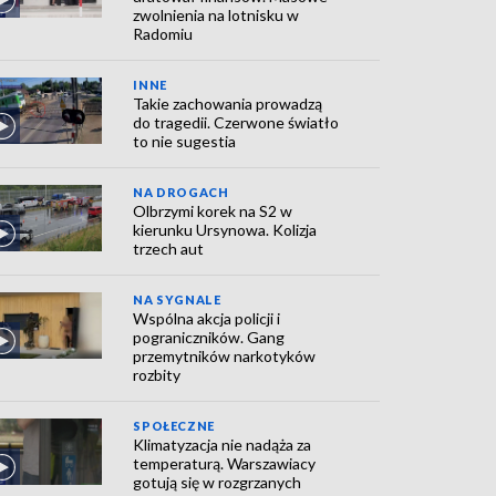
zwolnienia na lotnisku w
Radomiu
INNE
Takie zachowania prowadzą
do tragedii. Czerwone światło
to nie sugestia
NA DROGACH
Olbrzymi korek na S2 w
kierunku Ursynowa. Kolizja
trzech aut
NA SYGNALE
Wspólna akcja policji i
pograniczników. Gang
przemytników narkotyków
rozbity
SPOŁECZNE
Klimatyzacja nie nadąża za
temperaturą. Warszawiacy
gotują się w rozgrzanych