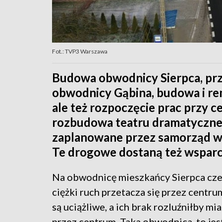
Fot.: TVP3 Warszawa
Budowa obwodnicy Sierpca, pr
obwodnicy Gąbina, budowa i re
ale też rozpoczęcie prac przy c
rozbudowa teatru dramatyczneg
zaplanowane przez samorząd 
Te drogowe dostaną też wsparc
Na obwodnicę mieszkańcy Sierpca czeka
ciężki ruch przetacza się przez centru
są uciążliwe, a ich brak rozluźniłby mia
przez centrum. Taka obwodnica, to jes