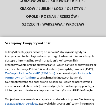
GORZÓW WLKP.
/
KATOWICE
/
KIELCE
/
KRAKÓW
/
LUBLIN
/
ŁÓDŹ
/
OLSZTYN
/
OPOLE
/
POZNAŃ
/
RZESZÓW
/
SZCZECIN
/
WARSZAWA
/
WROCŁAW
Szanujemy Twoją prywatność
Dołącz do nas:
Kliknij "Akceptuję i przechodzę do serwisu", aby wyrazić zgody na
korzystanie z technologii automatycznego śledzenia i zbierania danych,
TVP
dostęp do informacji na Twoim urządzeniu końcowym i ich
Abonament TVP
przechowywanie oraz na przetwarzanie Twoich danych osobowych przez
Regulamin TVP
nas, czyli Telewizję Polską S.A. w likwidacji (zwaną dalej również „TVP”),
Emisja w TVP
Polityka prywatności
Zaufanych Partnerów z IAB* (1201 firm)
oraz pozostałych
Zaufanych
Partnerów TVP (93 firm)
, w celach marketingowych (w tym do
Centrum informacji TVP
Moje zgody
zautomatyzowanego dopasowania reklam do Twoich zainteresowań i
mierzenia ich skuteczności) i pozostałych, które wskazujemy poniżej, a
Naziemna Telewizja Cyfrowa
Pomoc
także zgody na udostępnianie przez nas identyfikatora PPID do Google.
Sklep TVP
Biuro reklamy
Twoje dane osobowe zbierane podczas odwiedzania przez Ciebie naszych
Rada Programowa
Kontakt
poszczególnych serwisów
zwanych dalej „Portalem”, w tym informacje