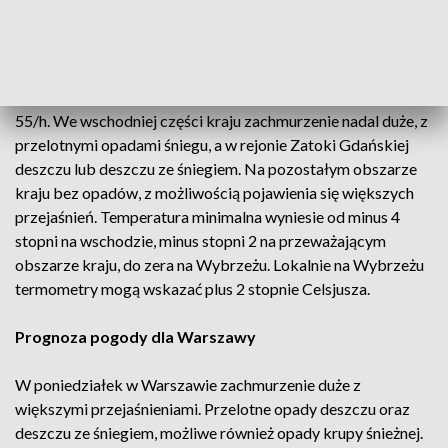
W pierwszej części nocy z poniedziałku na wtorek wiejący z
kierunku północno-zachodniego wiatr będzie jeszcze silny na
wschodzie kraju, gdzie może osiągać do 75 km/h. Na
pozostałym obszarze Polski siła wiatru nie przekroczy już
55/h. We wschodniej części kraju zachmurzenie nadal duże, z
przelotnymi opadami śniegu, a w rejonie Zatoki Gdańskiej
deszczu lub deszczu ze śniegiem. Na pozostałym obszarze
kraju bez opadów, z możliwością pojawienia się większych
przejaśnień. Temperatura minimalna wyniesie od minus 4
stopni na wschodzie, minus stopni 2 na przeważającym
obszarze kraju, do zera na Wybrzeżu. Lokalnie na Wybrzeżu
termometry mogą wskazać plus 2 stopnie Celsjusza.
Prognoza pogody dla Warszawy
W poniedziałek w Warszawie zachmurzenie duże z
większymi przejaśnieniami. Przelotne opady deszczu oraz
deszczu ze śniegiem, możliwe również opady krupy śnieżnej.