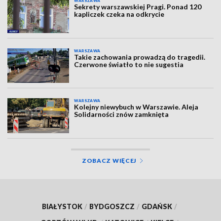
WARSZAWA
Sekrety warszawskiej Pragi. Ponad 120
kapliczek czeka na odkrycie
WARSZAWA
Takie zachowania prowadzą do tragedii.
Czerwone światło to nie sugestia
WARSZAWA
Kolejny niewybuch w Warszawie. Aleja
Solidarności znów zamknięta
ZOBACZ WIĘCEJ
BIAŁYSTOK
/
BYDGOSZCZ
/
GDAŃSK
/