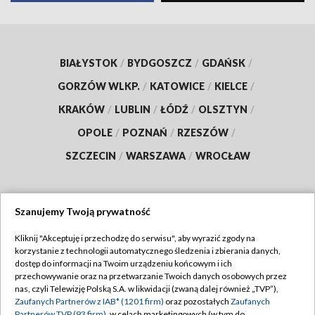
BIAŁYSTOK
/
BYDGOSZCZ
/
GDAŃSK
/
GORZÓW WLKP.
/
KATOWICE
/
KIELCE
/
KRAKÓW
/
LUBLIN
/
ŁÓDŹ
/
OLSZTYN
/
OPOLE
/
POZNAŃ
/
RZESZÓW
/
SZCZECIN
/
WARSZAWA
/
WROCŁAW
Szanujemy Twoją prywatność
Dołącz do nas:
Kliknij "Akceptuję i przechodzę do serwisu", aby wyrazić zgody na
korzystanie z technologii automatycznego śledzenia i zbierania danych,
TVP
dostęp do informacji na Twoim urządzeniu końcowym i ich
Abonament TVP
przechowywanie oraz na przetwarzanie Twoich danych osobowych przez
Regulamin TVP
nas, czyli Telewizję Polską S.A. w likwidacji (zwaną dalej również „TVP”),
Emisja w TVP
Zaufanych Partnerów z IAB* (1201 firm)
Polityka prywatności
oraz pozostałych
Zaufanych
Partnerów TVP (93 firm)
, w celach marketingowych (w tym do