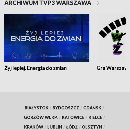
ARCHIWUM TVP3 WARSZAWA
Żyj lepiej. Energia do zmian
Gra Warszaw
BIAŁYSTOK
/
BYDGOSZCZ
/
GDAŃSK
/
GORZÓW WLKP.
/
KATOWICE
/
KIELCE
/
KRAKÓW
/
LUBLIN
/
ŁÓDŹ
/
OLSZTYN
/