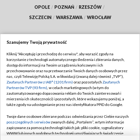
OPOLE
/
POZNAŃ
/
RZESZÓW
/
SZCZECIN
/
WARSZAWA
/
WROCŁAW
Szanujemy Twoją prywatność
Dołącz do nas:
Kliknij "Akceptuję i przechodzę do serwisu", aby wyrazić zgody na
korzystanie z technologii automatycznego śledzenia i zbierania danych,
TVP
dostęp do informacji na Twoim urządzeniu końcowym i ich
Abonament TVP
przechowywanie oraz na przetwarzanie Twoich danych osobowych przez
Regulamin TVP
nas, czyli Telewizję Polską S.A. w likwidacji (zwaną dalej również „TVP”),
Emisja w TVP
Zaufanych Partnerów z IAB* (1201 firm)
oraz pozostałych
Zaufanych
Polityka prywatności
Partnerów TVP (93 firm)
, w celach marketingowych (w tym do
Centrum informacji TVP
Moje zgody
zautomatyzowanego dopasowania reklam do Twoich zainteresowań i
mierzenia ich skuteczności) i pozostałych, które wskazujemy poniżej, a
Naziemna Telewizja Cyfrowa
Pomoc
także zgody na udostępnianie przez nas identyfikatora PPID do Google.
Sklep TVP
Biuro reklamy
Twoje dane osobowe zbierane podczas odwiedzania przez Ciebie naszych
Rada Programowa
poszczególnych serwisów
zwanych dalej „Portalem”, w tym informacje
Kontakt
zapisywane za pomocą technologii takich jak: pliki cookie, sygnalizatory
System NOS
WWW lub innych podobnych technologii umożliwiających świadczenie
dopasowanych i bezpiecznych usług, personalizację treści oraz reklam,