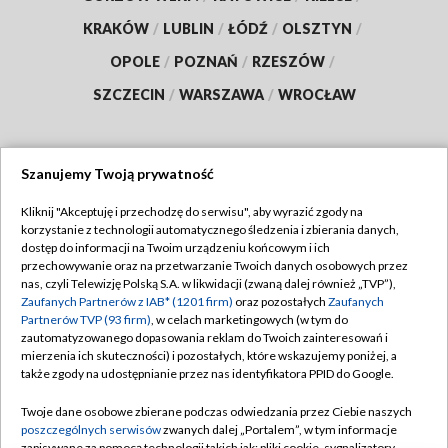
KRAKÓW
/
LUBLIN
/
ŁÓDŹ
/
OLSZTYN
/
OPOLE
/
POZNAŃ
/
RZESZÓW
/
SZCZECIN
/
WARSZAWA
/
WROCŁAW
Szanujemy Twoją prywatność
Dołącz do nas:
Kliknij "Akceptuję i przechodzę do serwisu", aby wyrazić zgody na
korzystanie z technologii automatycznego śledzenia i zbierania danych,
TVP
dostęp do informacji na Twoim urządzeniu końcowym i ich
Abonament TVP
przechowywanie oraz na przetwarzanie Twoich danych osobowych przez
Regulamin TVP
nas, czyli Telewizję Polską S.A. w likwidacji (zwaną dalej również „TVP”),
Emisja w TVP
Zaufanych Partnerów z IAB* (1201 firm)
oraz pozostałych
Zaufanych
Polityka prywatności
Partnerów TVP (93 firm)
, w celach marketingowych (w tym do
Centrum informacji TVP
Moje zgody
zautomatyzowanego dopasowania reklam do Twoich zainteresowań i
mierzenia ich skuteczności) i pozostałych, które wskazujemy poniżej, a
Naziemna Telewizja Cyfrowa
Pomoc
także zgody na udostępnianie przez nas identyfikatora PPID do Google.
Sklep TVP
Biuro reklamy
Twoje dane osobowe zbierane podczas odwiedzania przez Ciebie naszych
Rada Programowa
poszczególnych serwisów
zwanych dalej „Portalem”, w tym informacje
Kontakt
zapisywane za pomocą technologii takich jak: pliki cookie, sygnalizatory