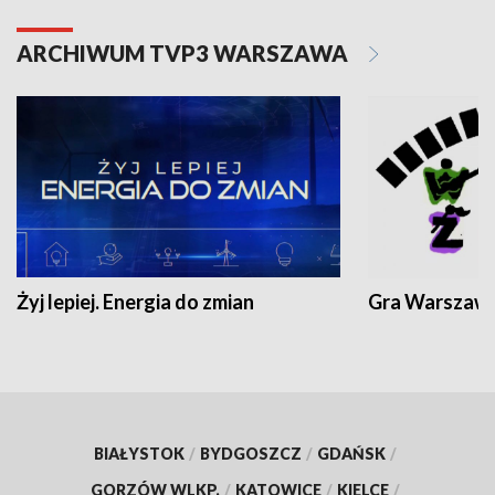
ARCHIWUM TVP3 WARSZAWA
Żyj lepiej. Energia do zmian
Gra Warszaw
BIAŁYSTOK
/
BYDGOSZCZ
/
GDAŃSK
/
GORZÓW WLKP.
/
KATOWICE
/
KIELCE
/