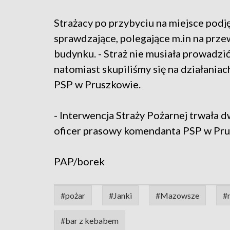
Strażacy po przybyciu na miejsce podję
sprawdzające, polegające m.in na prze
budynku. - Straż nie musiała prowadzić
natomiast skupiliśmy się na działaniac
PSP w Pruszkowie.
- Interwencja Straży Pożarnej trwała d
oficer prasowy komendanta PSP w Pru
PAP/borek
#pożar
#Janki
#Mazowsze
#
#bar z kebabem