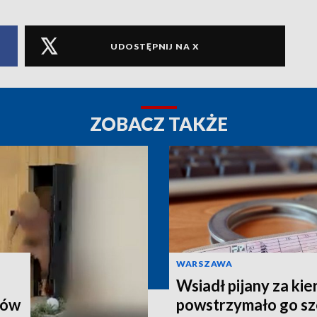
UDOSTĘPNIJ NA X
ZOBACZ TAKŻE
WARSZAWA
Wsiadł pijany za kie
ków
powstrzymało go sz