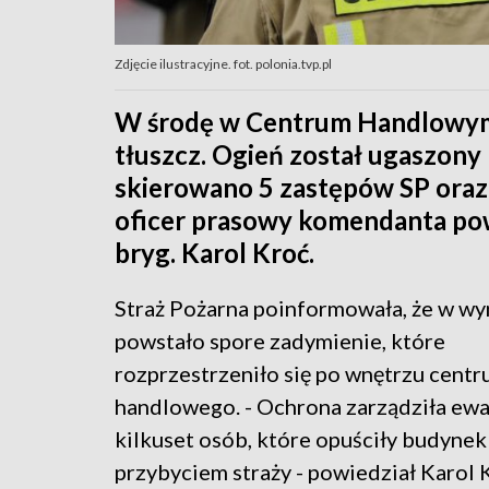
Zdjęcie ilustracyjne. fot. polonia.tvp.pl
W środę w Centrum Handlowym J
tłuszcz. Ogień został ugaszony 
skierowano 5 zastępów SP oraz
oficer prasowy komendanta po
bryg. Karol Kroć.
Straż Pożarna poinformowała, że w wy
powstało spore zadymienie, które
rozprzestrzeniło się po wnętrzu cent
handlowego. - Ochrona zarządziła ew
kilkuset osób, które opuściły budynek
przybyciem straży - powiedział Karol 