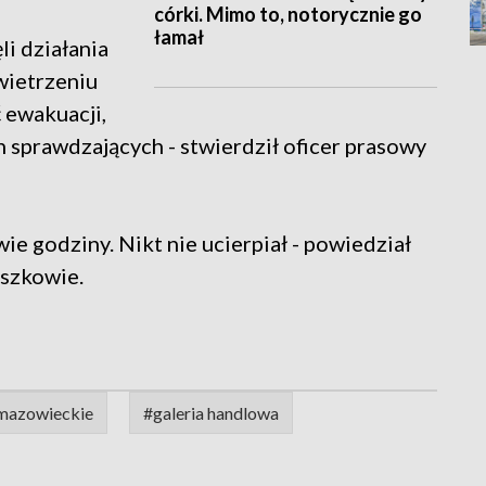
córki. Mimo to, notorycznie go
łamał
li działania
wietrzeniu
 ewakuacji,
h sprawdzających - stwierdził oficer prasowy
wie godziny. Nikt nie ucierpiał - powiedział
szkowie.
mazowieckie
#galeria handlowa