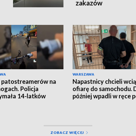
zakazów
AWA
WARSZAWA
 patostreamerów na
Napastnicy chcieli wci
nogach. Policja
ofiarę do samochodu. 
ymała 14-latków
później wpadli w ręce po
ZOBACZ WIĘCEJ