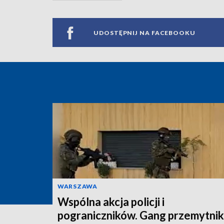
UDOSTĘPNIJ NA FACEBOOKU
WARSZAWA
Wspólna akcja policji i
pograniczników. Gang przemytni