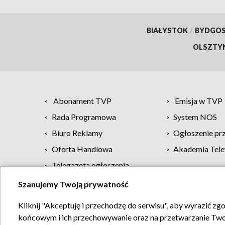
BIAŁYSTOK
/
BYDGO
OLSZTY
Abonament TVP
Emisja w TVP
Rada Programowa
System NOS
Biuro Reklamy
Ogłoszenie pr
Oferta Handlowa
Akademia Tele
Telegazeta ogłoszenia
Szanujemy Twoją prywatność
Regulamin TVP
Kliknij "Akceptuję i przechodzę do serwisu", aby wyrazić zg
końcowym i ich przechowywanie oraz na przetwarzanie Twoich