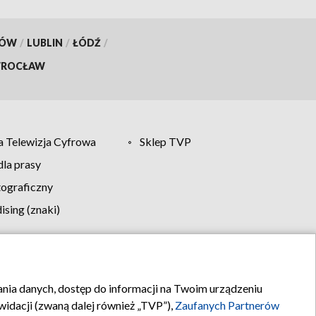
KÓW
/
LUBLIN
/
ŁÓDŹ
/
ROCŁAW
 Telewizja Cyfrowa
Sklep TVP
la prasy
tograficzny
sing (znaki)
klamy
Kontakt
rania danych, dostęp do informacji na Twoim urządzeniu
idacji (zwaną dalej również „TVP”),
Zaufanych Partnerów