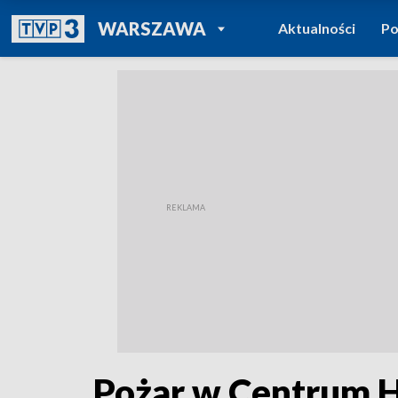
POWRÓT DO
WARSZAWA
Aktualności
Po
TVP REGIONY
Pożar w Centrum H