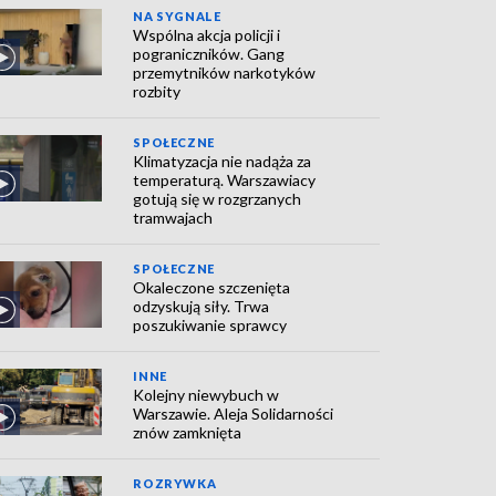
NA SYGNALE
Wspólna akcja policji i
pograniczników. Gang
przemytników narkotyków
rozbity
SPOŁECZNE
Klimatyzacja nie nadąża za
temperaturą. Warszawiacy
gotują się w rozgrzanych
tramwajach
SPOŁECZNE
Okaleczone szczenięta
odzyskują siły. Trwa
poszukiwanie sprawcy
INNE
Kolejny niewybuch w
Warszawie. Aleja Solidarności
znów zamknięta
ROZRYWKA