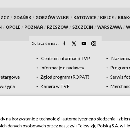
SZCZ
/
GDAŃSK
/
GORZÓW WLKP.
/
KATOWICE
/
KIELCE
/
KRA
N
/
OPOLE
/
POZNAŃ
/
RZESZÓW
/
SZCZECIN
/
WARSZAWA
/
W
Dołącz do nas:
Centrum informacji TVP
Naziemna
Informacje o nadawcy
Program d
zetargowe
Zgłoś program (ROPAT)
Serwis fo
wizyjna
Kariera w TVP
Merchandi
Polityka prywatności
Moje zgody
Pomoc
Biuro re
ody na korzystanie z technologii automatycznego śledzenia i zbie
 danych osobowych przez nas, czyli Telewizję Polską S.A. w likw