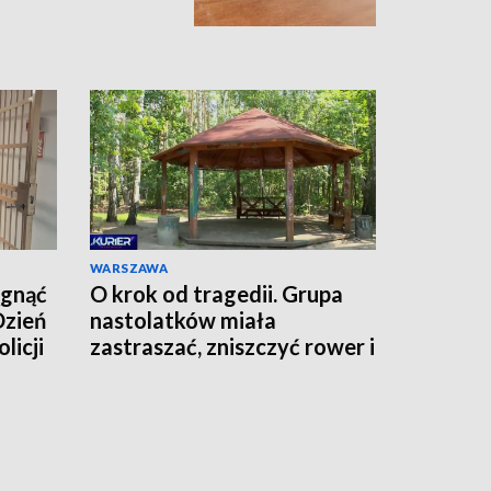
WARSZAWA
ągnąć
O krok od tragedii. Grupa
Dzień
nastolatków miała
licji
zastraszać, zniszczyć rower i
grozić nożem