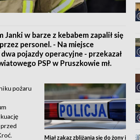
anki w barze z kebabem zapalił się
przez personel. - Na miejsce
 dwa pojazdy operacyjne - przekazał
wiatowego PSP w Pruszkowie mł.
niku pożaru
rum
akuację
 przed
Kroć.
Miał zakaz zbliżania się do żony i