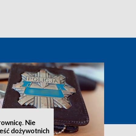
rownicę. Nie
eść dożywotnich