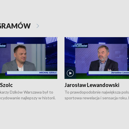
OGRAMÓW
 Szolc
Jarosław Lewandowski
karzy Dzików Warszawa był to
To prawdopodobnie największa pol
cydowanie najlepszy w historii.
sportowa rewelacja i sensacja roku.
pierwszy raz sięgnęli po
Chwalińska podbiła serca całej Pols
rodowe trofeum, wygrywając
kortach imienia Rolanda Garrosa w
ocno Europejską. Potem zaczęli
wielkoszlemowym turnieju French 
ekstraklasę. Po sezonie
przebijała się przez kwalifikacje, wyg
ym zadebiutowali w fazie play-
aż dziewięć pojedynków i dopiero w 