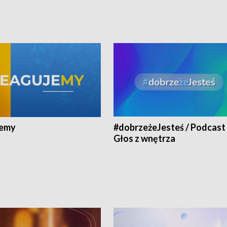
jemy
#dobrzeżeJesteś / Podcast 
Głos z wnętrza