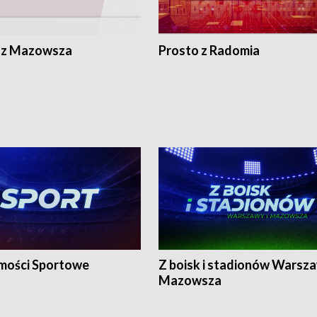
 z Mazowsza
Prosto z Radomia
ości Sportowe
Z boisk i stadionów Warsza
Mazowsza