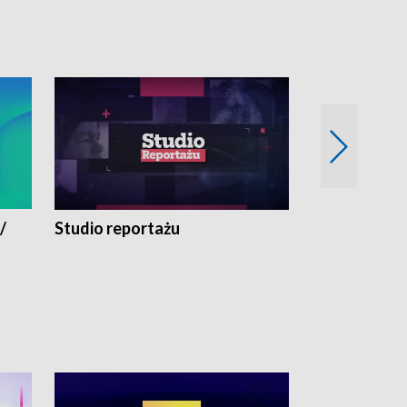
/
Studio reportażu
Eksperyment