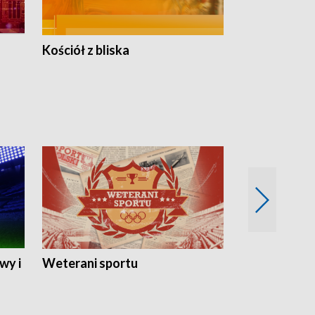
Kościół z bliska
wy i
Weterani sportu
Najlepsi Sp
2024