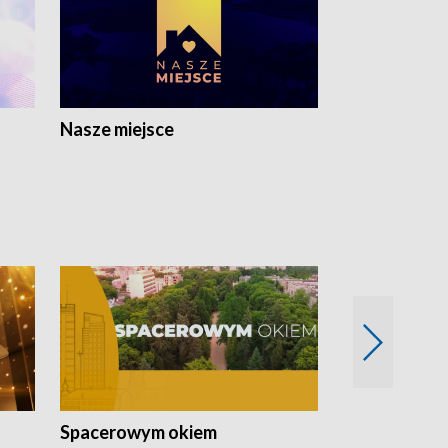
Nasze miejsce
Spacerowym okiem
Filmowe spo