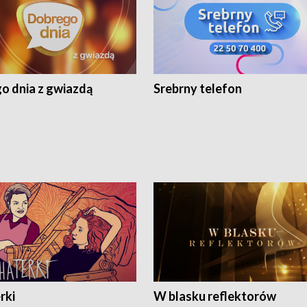
o dnia z gwiazdą
Srebrny telefon
rki
W blasku reflektorów