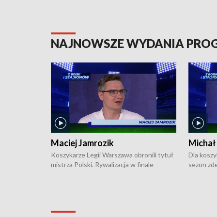
NAJNOWSZE WYDANIA PR
Maciej Jamrozik
Michał
Koszykarze Legii Warszawa obronili tytuł
Dla koszy
mistrza Polski. Rywalizacja w finale
sezon zde
ekstraklasy toczyła się do czterech
Najpierw 
zwycięstw i dopiero ostatni, siódmy mecz
międzyna
okazał się decydujący. W hali przy
Ligę Półn
Obrońców Tobruku na Bemowie
podbijać 
podopieczni estońskiego trenera Heiko
zasadnicz