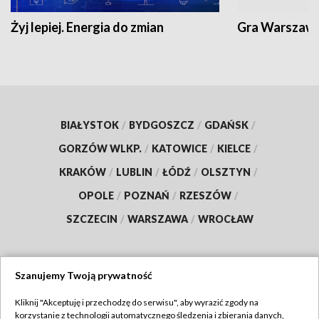
Żyj lepiej. Energia do zmian
Gra Warszaw
BIAŁYSTOK
/
BYDGOSZCZ
/
GDAŃSK
/
GORZÓW WLKP.
/
KATOWICE
/
KIELCE
/
KRAKÓW
/
LUBLIN
/
ŁÓDŹ
/
OLSZTYN
/
OPOLE
/
POZNAŃ
/
RZESZÓW
/
SZCZECIN
/
WARSZAWA
/
WROCŁAW
Szanujemy Twoją prywatność
Dołącz do nas:
Kliknij "Akceptuję i przechodzę do serwisu", aby wyrazić zgody na
korzystanie z technologii automatycznego śledzenia i zbierania danych,
TVP