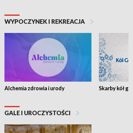
WYPOCZYNEK I REKREACJA
Alchemia zdrowia i urody
Skarby kół go
GALE I UROCZYSTOŚCI