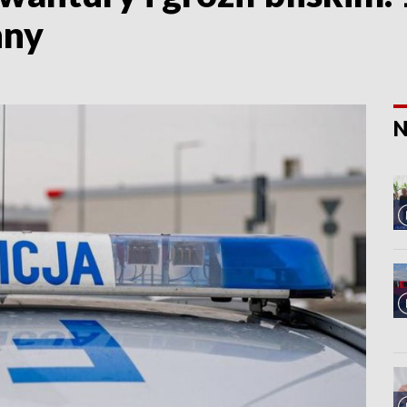
nny
N