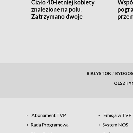
Ciało 40-letniej kobiety
Wspóln
znalezione na polu.
pogra
Zatrzymano dwoje
prze
podejrzanych
rozbi
BIAŁYSTOK
/
BYDGO
OLSZTY
Abonament TVP
Emisja w TVP
Rada Programowa
System NOS