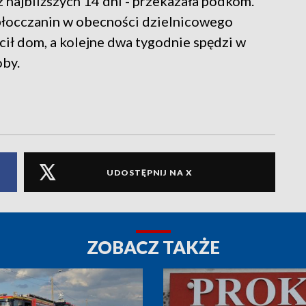
 najbliższych 14 dni - przekazała podkom.
płocczanin w obecności dzielnicowego
cił dom, a kolejne dwa tygodnie spędzi w
oby.
UDOSTĘPNIJ NA X
ZOBACZ TAKŻE