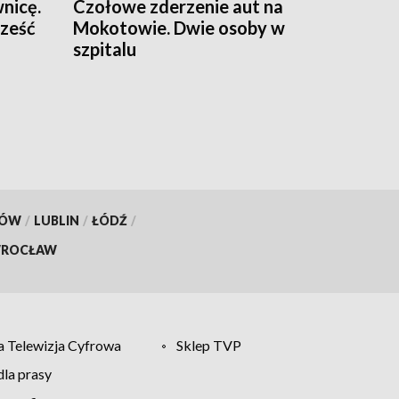
wnicę.
Czołowe zderzenie aut na
sześć
Mokotowie. Dwie osoby w
szpitalu
KÓW
/
LUBLIN
/
ŁÓDŹ
/
ROCŁAW
 Telewizja Cyfrowa
Sklep TVP
la prasy