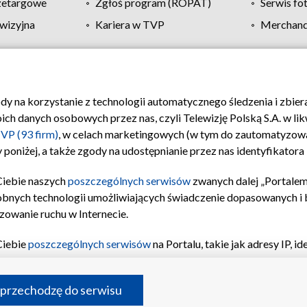
zetargowe
Zgłoś program (ROPAT)
Serwis fo
wizyjna
Kariera w TVP
Merchandi
Polityka prywatności
Moje zgody
Pomoc
Biuro re
ody na korzystanie z technologii automatycznego śledzenia i zbie
 danych osobowych przez nas, czyli Telewizję Polską S.A. w likw
VP (93 firm)
, w celach marketingowych (w tym do zautomatyzow
 poniżej, a także zgody na udostępnianie przez nas identyfikator
Ciebie naszych
poszczególnych serwisów
zwanych dalej „Portalem
obnych technologii umożliwiających świadczenie dopasowanych i be
zowanie ruchu w Internecie.
Ciebie
poszczególnych serwisów
na Portalu, takie jak adresy IP, 
sach Portalu czy historia odwiedzin będą przetwarzane przez TV
ji: przechowywania informacji na urządzeniu lub dostęp do nich,
©2026 Telewizja Polska S.A. w likwidacji
 przechodzę do serwisu
enia profilu spersonalizowanych treści, wyboru spersonalizowany