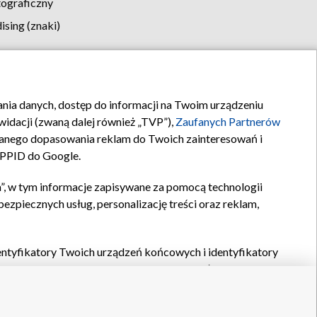
tograficzny
sing (znaki)
klamy
Kontakt
rania danych, dostęp do informacji na Twoim urządzeniu
idacji (zwaną dalej również „TVP”),
Zaufanych Partnerów
anego dopasowania reklam do Twoich zainteresowań i
a PPID do Google.
”, w tym informacje zapisywane za pomocą technologii
zpiecznych usług, personalizację treści oraz reklam,
identyfikatory Twoich urządzeń końcowych i identyfikatory
P,
Zaufanych Partnerów z IAB
oraz pozostałych
Zaufanych
 wyboru podstawowych reklam, wyboru spersonalizowanych
ch treści, pomiaru wydajności reklam, pomiaru wydajności