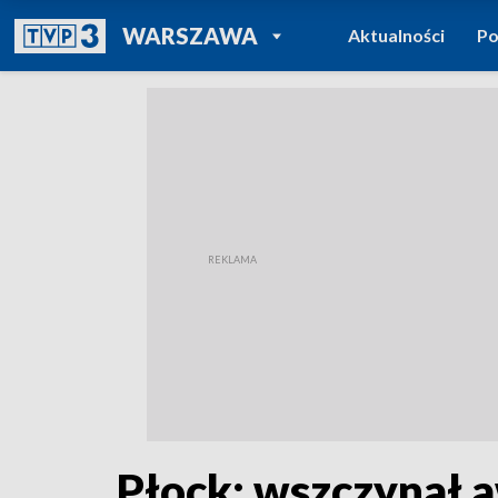
POWRÓT DO
WARSZAWA
Aktualności
Po
TVP REGIONY
Płock: wszczynał a