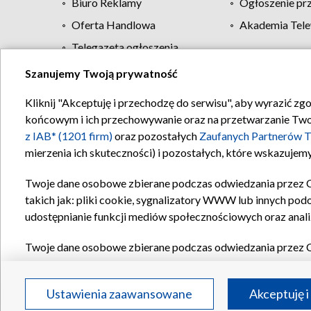
Biuro Reklamy
Ogłoszenie pr
Oferta Handlowa
Akademia Tele
Telegazeta ogłoszenia
Szanujemy Twoją prywatność
Regulamin TVP
Kliknij "Akceptuję i przechodzę do serwisu", aby wyrazić zg
końcowym i ich przechowywanie oraz na przetwarzanie Twoich
z IAB* (1201 firm)
oraz pozostałych
Zaufanych Partnerów T
mierzenia ich skuteczności) i pozostałych, które wskazujemy
Twoje dane osobowe zbierane podczas odwiedzania przez 
takich jak: pliki cookie, sygnalizatory WWW lub innych pod
udostępnianie funkcji mediów społecznościowych oraz anali
Twoje dane osobowe zbierane podczas odwiedzania przez 
plików cookie, informacje o Twoich wyszukiwaniach w serwi
Partnerów TVP
dla realizacji następujących celów i funkc
Ustawienia zaawansowane
Akceptuję i
reklam, tworzenia profilu spersonalizowanych reklam, tworz