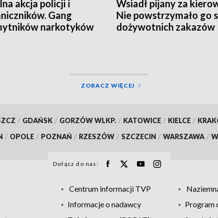
a akcja policji i
Wsiadł pijany za kiero
niczników. Gang
Nie powstrzymało go 
mytników narkotyków
dożywotnich zakazów
ty
ZOBACZ WIĘCEJ
SZCZ
/
GDAŃSK
/
GORZÓW WLKP.
/
KATOWICE
/
KIELCE
/
KRA
N
/
OPOLE
/
POZNAŃ
/
RZESZÓW
/
SZCZECIN
/
WARSZAWA
/
W
Dołącz do nas:
Centrum informacji TVP
Naziemna
Informacje o nadawcy
Program d