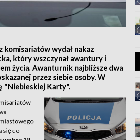
z komisariatów wydał nakaz
ka, który wszczynał awantury i
em życia. Awanturnik najbliższe dwa
skazanej przez siebie osoby. W
 "Niebieskiej Karty".
omisariatów
awa
hmiastowego
 się do
ia wobec 18-