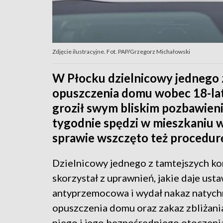
Zdjęcie ilustracyjne. Fot. PAP/Grzegorz Michałowski
W Płocku dzielnicowy jednego 
opuszczenia domu wobec 18-lat
groził swym bliskim pozbawieni
tygodnie spędzi w mieszkaniu w
sprawie wszczęto też procedurę
Dzielnicowy jednego z tamtejszych k
skorzystał z uprawnień, jakie daje ust
antyprzemocowa i wydał nakaz natyc
opuszczenia domu oraz zakaz zbliżania
niego i jego bezpośredniego otoczen