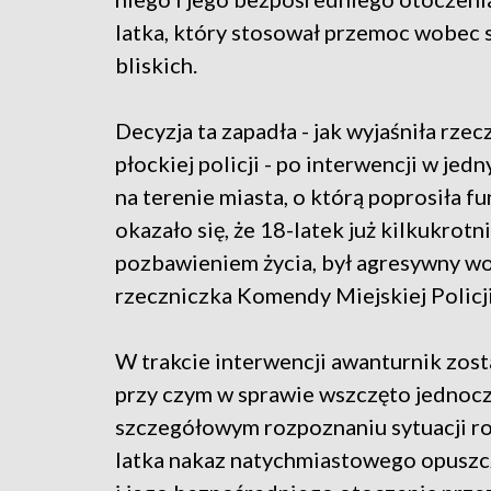
latka, który stosował przemoc wobec 
bliskich.
Decyzja ta zapadła - jak wyjaśniła rzec
płockiej policji - po interwencji w je
na terenie miasta, o którą poprosiła f
okazało się, że 18-latek już kilkukrot
pozbawieniem życia, był agresywny wob
rzeczniczka Komendy Miejskiej Polic
W trakcie interwencji awanturnik zosta
przy czym w sprawie wszczęto jednocze
szczegółowym rozpoznaniu sytuacji ro
latka nakaz natychmiastowego opuszcz