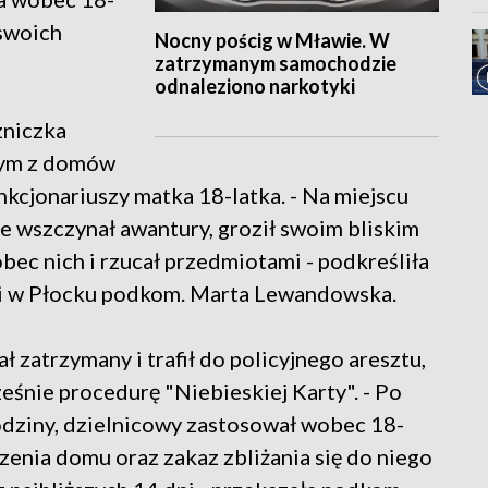
swoich
Nocny pościg w Mławie. W
zatrzymanym samochodzie
odnaleziono narkotyki
zniczka
dnym z domów
unkcjonariuszy matka 18-latka. - Na miejscu
nie wszczynał awantury, groził swoim bliskim
ec nich i rzucał przedmiotami - podkreśliła
ji w Płocku podkom. Marta Lewandowska.
ł zatrzymany i trafił do policyjnego aresztu,
śnie procedurę "Niebieskiej Karty". - Po
dziny, dzielnicowy zastosował wobec 18-
enia domu oraz zakaz zbliżania się do niego