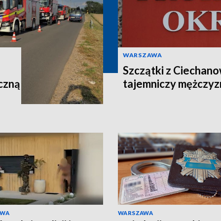
WARSZAWA
Szczątki z Ciechano
czną
tajemniczy mężczyz
AWA
WARSZAWA