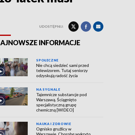
UDOSTĘPNIJ:
AJNOWSZE INFORMACJE
SPOŁECZNE
Nie chcą siedzieć sami przed
telewizorem. Tutaj seniorzy
odzyskują radość życia
NA SYGNALE
Tajemnicze substancje pod
Warszawą. Ściągnięto
specjalistyczną grupę
chemiczną [WIDEO]
NAUKA I ZDROWIE
Ognisko gruźlicy w
Warszawie. Chorobę wykryto