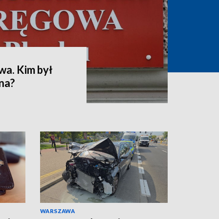
wa. Kim był
na?
WARSZAWA