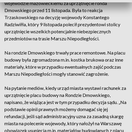
wojewodzie mazowieckiemu za uprzątnięcie ronda
Dmowskiego przed 11 listopada. Była to reakcja
Trzaskowskiego na decyzję wojewody Konstantego
Radziwiłła, który 9 listopada polecił prezydentowi stolicy
uprzątnięcie wszelkich potencjalnie niebezpiecznych
przedmiotów na trasie Marszu Niepodległości.
Na rondzie Dmowskiego trwały prace remontowe. Na placu
budowy była zgromadzona m.in. kostka brukowa oraz inne
materiały, które w przypadku ewentualnych zajść podczas
Marszu Niepodległości mogły stanowić zagrożenie.
Na pytanie mediów, kiedy urząd miasta wystawi rachunek za
uprzątnięcie placu budowy na Rondzie Dmowskiego,
napisano, że wiążąca jest w tym przypadku decyzja sądu. „Na
podstawie opinii prawnych możemy domagać się jej
refundacji, jeśli sąd administracyjny uzna za zasadną skargę
miasta na polecenie wojewody, który nałożył na Warszawę
obowiązek usunięcia m.in. materiałów budowlanych z placu