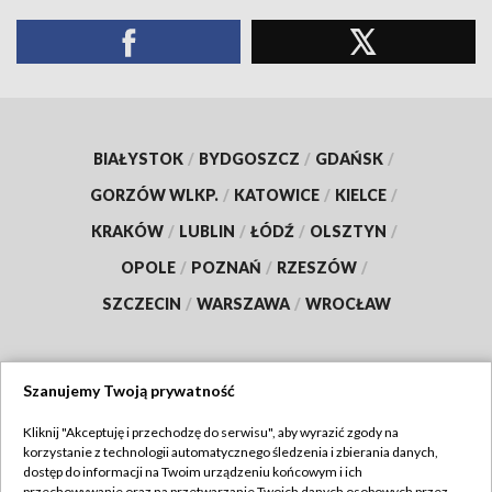
BIAŁYSTOK
/
BYDGOSZCZ
/
GDAŃSK
/
GORZÓW WLKP.
/
KATOWICE
/
KIELCE
/
KRAKÓW
/
LUBLIN
/
ŁÓDŹ
/
OLSZTYN
/
OPOLE
/
POZNAŃ
/
RZESZÓW
/
SZCZECIN
/
WARSZAWA
/
WROCŁAW
Szanujemy Twoją prywatność
Dołącz do nas:
Kliknij "Akceptuję i przechodzę do serwisu", aby wyrazić zgody na
korzystanie z technologii automatycznego śledzenia i zbierania danych,
TVP
dostęp do informacji na Twoim urządzeniu końcowym i ich
przechowywanie oraz na przetwarzanie Twoich danych osobowych przez