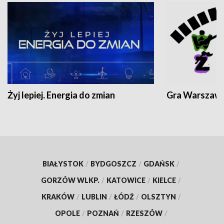
Żyj lepiej. Energia do zmian
Gra Warszaw
BIAŁYSTOK
/
BYDGOSZCZ
/
GDAŃSK
/
GORZÓW WLKP.
/
KATOWICE
/
KIELCE
/
KRAKÓW
/
LUBLIN
/
ŁÓDŹ
/
OLSZTYN
/
OPOLE
/
POZNAŃ
/
RZESZÓW
/