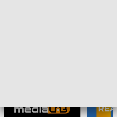
Plebiscyt Najlepsi Sportowcy
Wiadomości 
Warszawy 2025
SPOŁECZEŃSTWO