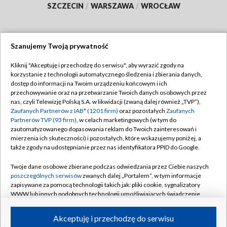
SZCZECIN
/
WARSZAWA
/
WROCŁAW
Szanujemy Twoją prywatność
Dołącz do nas:
Kliknij "Akceptuję i przechodzę do serwisu", aby wyrazić zgody na
korzystanie z technologii automatycznego śledzenia i zbierania danych,
TVP
dostęp do informacji na Twoim urządzeniu końcowym i ich
Abonament TVP
przechowywanie oraz na przetwarzanie Twoich danych osobowych przez
Regulamin TVP
nas, czyli Telewizję Polską S.A. w likwidacji (zwaną dalej również „TVP”),
Emisja w TVP
Zaufanych Partnerów z IAB* (1201 firm)
oraz pozostałych
Zaufanych
Polityka prywatności
Partnerów TVP (93 firm)
, w celach marketingowych (w tym do
Centrum informacji TVP
Moje zgody
zautomatyzowanego dopasowania reklam do Twoich zainteresowań i
mierzenia ich skuteczności) i pozostałych, które wskazujemy poniżej, a
Naziemna Telewizja Cyfrowa
Pomoc
także zgody na udostępnianie przez nas identyfikatora PPID do Google.
Sklep TVP
Biuro reklamy
Twoje dane osobowe zbierane podczas odwiedzania przez Ciebie naszych
Rada Programowa
poszczególnych serwisów
zwanych dalej „Portalem”, w tym informacje
Kontakt
zapisywane za pomocą technologii takich jak: pliki cookie, sygnalizatory
System NOS
WWW lub innych podobnych technologii umożliwiających świadczenie
dopasowanych i bezpiecznych usług, personalizację treści oraz reklam,
Informacje o nadawcy
Kanały
udostępnianie funkcji mediów społecznościowych oraz analizowanie
Akceptuję i przechodzę do serwisu
ruchu w Internecie.
Program dla prasy