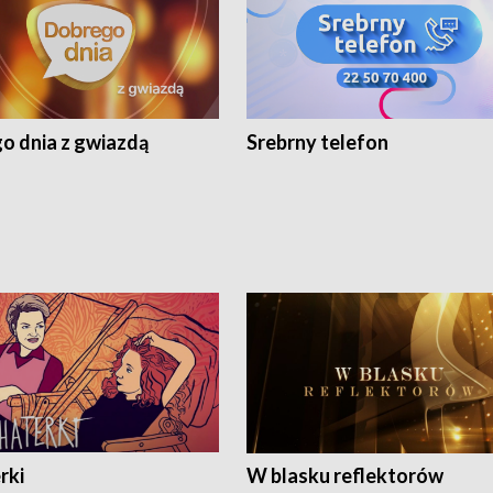
o dnia z gwiazdą
Srebrny telefon
rki
W blasku reflektorów