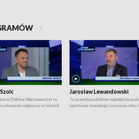
OGRAMÓW
 Szolc
Jarosław Lewandowski
karzy Dzików Warszawa był to
To prawdopodobnie największa pol
cydowanie najlepszy w historii.
sportowa rewelacja i sensacja roku.
pierwszy raz sięgnęli po
Chwalińska podbiła serca całej Pols
rodowe trofeum, wygrywając
kortach imienia Rolanda Garrosa w
ocno Europejską. Potem zaczęli
wielkoszlemowym turnieju French 
ekstraklasę. Po sezonie
przebijała się przez kwalifikacje, wyg
ym zadebiutowali w fazie play-
aż dziewięć pojedynków i dopiero w 