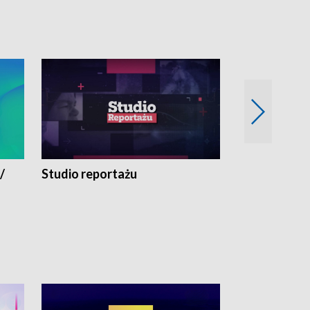
/
Studio reportażu
Eksperyment