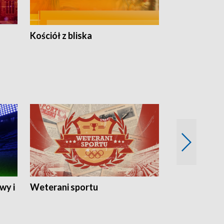
Kościół z bliska
wy i
Weterani sportu
Najlepsi Sp
2024