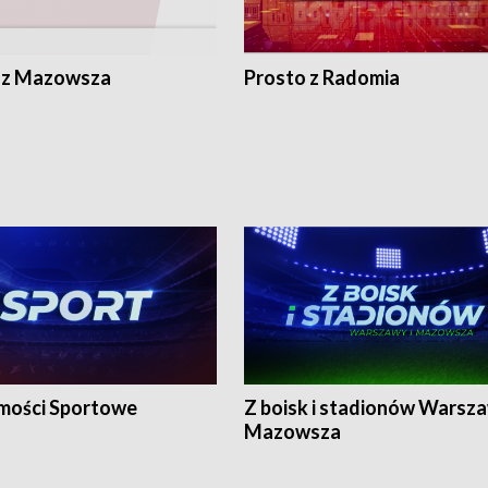
 z Mazowsza
Prosto z Radomia
ości Sportowe
Z boisk i stadionów Warsza
Mazowsza