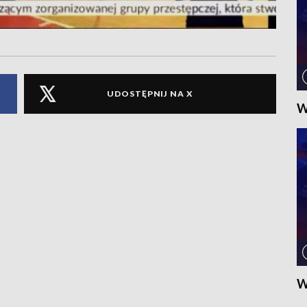
UDOSTĘPNIJ NA X
W
W