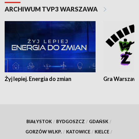
ARCHIWUM TVP3 WARSZAWA
Żyj lepiej. Energia do zmian
Gra Warszaw
BIAŁYSTOK
/
BYDGOSZCZ
/
GDAŃSK
/
GORZÓW WLKP.
/
KATOWICE
/
KIELCE
/