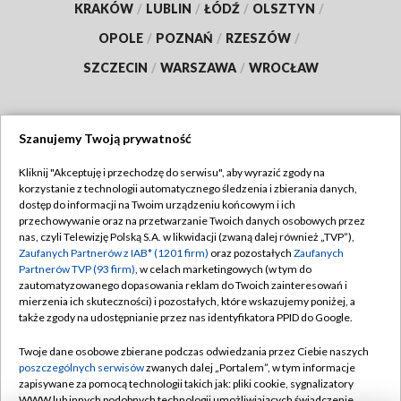
KRAKÓW
/
LUBLIN
/
ŁÓDŹ
/
OLSZTYN
/
OPOLE
/
POZNAŃ
/
RZESZÓW
/
SZCZECIN
/
WARSZAWA
/
WROCŁAW
Szanujemy Twoją prywatność
Dołącz do nas:
Kliknij "Akceptuję i przechodzę do serwisu", aby wyrazić zgody na
korzystanie z technologii automatycznego śledzenia i zbierania danych,
TVP
dostęp do informacji na Twoim urządzeniu końcowym i ich
Abonament TVP
przechowywanie oraz na przetwarzanie Twoich danych osobowych przez
Regulamin TVP
nas, czyli Telewizję Polską S.A. w likwidacji (zwaną dalej również „TVP”),
Emisja w TVP
Zaufanych Partnerów z IAB* (1201 firm)
oraz pozostałych
Zaufanych
Polityka prywatności
Partnerów TVP (93 firm)
, w celach marketingowych (w tym do
Centrum informacji TVP
Moje zgody
zautomatyzowanego dopasowania reklam do Twoich zainteresowań i
mierzenia ich skuteczności) i pozostałych, które wskazujemy poniżej, a
Naziemna Telewizja Cyfrowa
Pomoc
także zgody na udostępnianie przez nas identyfikatora PPID do Google.
Sklep TVP
Biuro reklamy
Twoje dane osobowe zbierane podczas odwiedzania przez Ciebie naszych
Rada Programowa
poszczególnych serwisów
zwanych dalej „Portalem”, w tym informacje
Kontakt
zapisywane za pomocą technologii takich jak: pliki cookie, sygnalizatory
System NOS
WWW lub innych podobnych technologii umożliwiających świadczenie