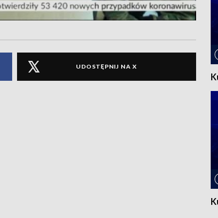
UDOSTĘPNIJ NA X
K
K