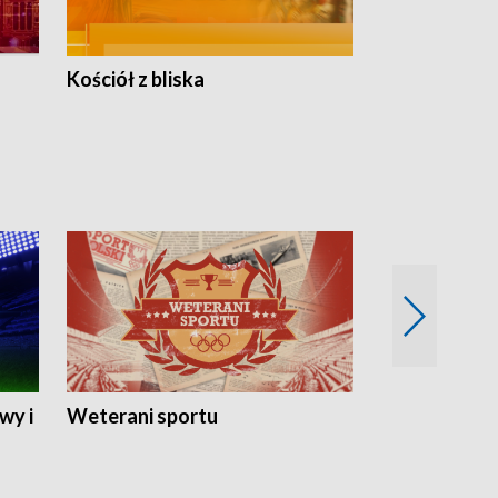
Kościół z bliska
wy i
Weterani sportu
Najlepsi Sp
2024