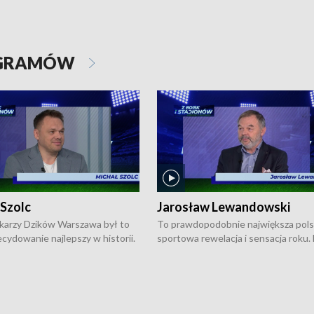
OGRAMÓW
 Szolc
Jarosław Lewandowski
karzy Dzików Warszawa był to
To prawdopodobnie największa pol
cydowanie najlepszy w historii.
sportowa rewelacja i sensacja roku.
pierwszy raz sięgnęli po
Chwalińska podbiła serca całej Pols
rodowe trofeum, wygrywając
kortach imienia Rolanda Garrosa w
ocno Europejską. Potem zaczęli
wielkoszlemowym turnieju French 
ekstraklasę. Po sezonie
przebijała się przez kwalifikacje, wyg
ym zadebiutowali w fazie play-
aż dziewięć pojedynków i dopiero w 