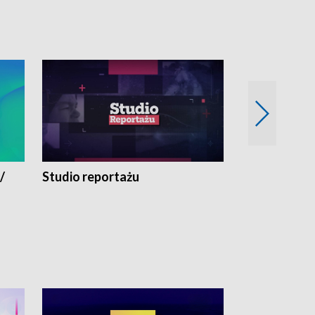
/
Studio reportażu
Eksperyment