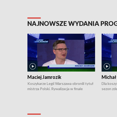
NAJNOWSZE WYDANIA PR
Maciej Jamrozik
Michał
Koszykarze Legii Warszawa obronili tytuł
Dla koszy
mistrza Polski. Rywalizacja w finale
sezon zde
ekstraklasy toczyła się do czterech
Najpierw 
zwycięstw i dopiero ostatni, siódmy mecz
międzyna
okazał się decydujący. W hali przy
Ligę Półn
Obrońców Tobruku na Bemowie
podbijać 
podopieczni estońskiego trenera Heiko
zasadnicz