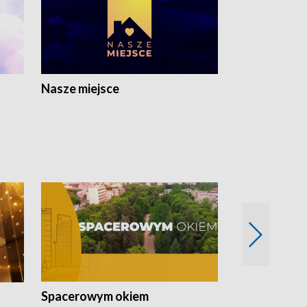
Nasze miejsce
Spacerowym okiem
Filmowe spo