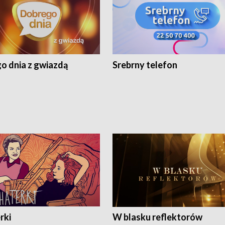
o dnia z gwiazdą
Srebrny telefon
rki
W blasku reflektorów