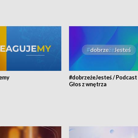
jemy
#dobrzeżeJesteś / Podcast 
Głos z wnętrza