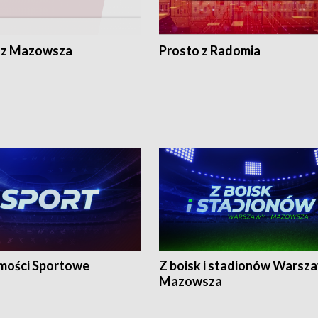
 z Mazowsza
Prosto z Radomia
ości Sportowe
Z boisk i stadionów Warsza
Mazowsza