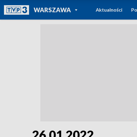
POWRÓT DO
WARSZAWA
Aktualności
Po
TVP REGIONY
26.01.2022