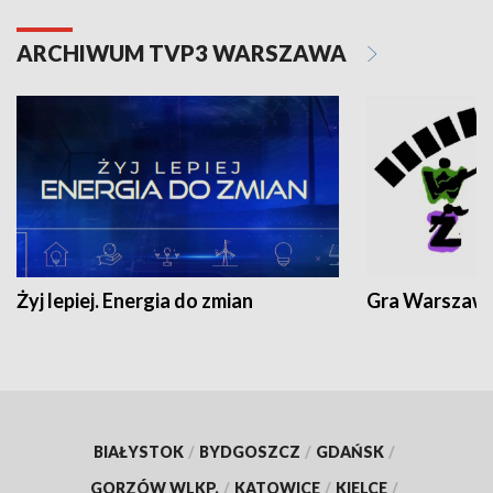
ARCHIWUM TVP3 WARSZAWA
Żyj lepiej. Energia do zmian
Gra Warszaw
BIAŁYSTOK
/
BYDGOSZCZ
/
GDAŃSK
/
GORZÓW WLKP.
/
KATOWICE
/
KIELCE
/