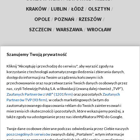
KRAKÓW
/
LUBLIN
/
ŁÓDŹ
/
OLSZTYN
/
OPOLE
/
POZNAŃ
/
RZESZÓW
/
SZCZECIN
/
WARSZAWA
/
WROCŁAW
Szanujemy Twoją prywatność
Dołącz do nas:
Kliknij "Akceptuję i przechodzę do serwisu", aby wyrazić zgody na
korzystanie z technologii automatycznego śledzenia i zbierania danych,
TVP
dostęp do informacji na Twoim urządzeniu końcowym i ich
Abonament TVP
przechowywanie oraz na przetwarzanie Twoich danych osobowych przez
Regulamin TVP
nas, czyli Telewizję Polską S.A. w likwidacji (zwaną dalej również „TVP”),
Emisja w TVP
Zaufanych Partnerów z IAB* (1201 firm)
oraz pozostałych
Zaufanych
Polityka prywatności
Partnerów TVP (93 firm)
, w celach marketingowych (w tym do
Centrum informacji TVP
Moje zgody
zautomatyzowanego dopasowania reklam do Twoich zainteresowań i
mierzenia ich skuteczności) i pozostałych, które wskazujemy poniżej, a
Naziemna Telewizja Cyfrowa
Pomoc
także zgody na udostępnianie przez nas identyfikatora PPID do Google.
Sklep TVP
Biuro reklamy
Twoje dane osobowe zbierane podczas odwiedzania przez Ciebie naszych
Rada Programowa
poszczególnych serwisów
zwanych dalej „Portalem”, w tym informacje
Kontakt
zapisywane za pomocą technologii takich jak: pliki cookie, sygnalizatory