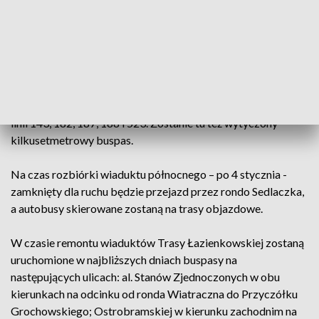
Dodatkowo, aby usprawnić przejazd autobusów w kierunku
Pragi, przystanek Metro Politechnika 01 (ten, który dziś jest
na jezdni prowadzącej na Rondo Jazdy Polskiej) zostanie
przeniesiony na główną jezdnię trasy, czyli na tę pod rondem.
Z chodnikami na rondzie połączą go nowo wybudowane
schody. Na tym przystanku będą się zatrzymywały autobusy
linii 143, 182, 187, 188 i 523. Zostanie tu też wytyczony
kilkusetmetrowy buspas.
Na czas rozbiórki wiaduktu północnego – po 4 stycznia -
zamknięty dla ruchu będzie przejazd przez rondo Sedlaczka,
a autobusy skierowane zostaną na trasy objazdowe.
W czasie remontu wiaduktów Trasy Łazienkowskiej zostaną
uruchomione w najbliższych dniach buspasy na
następujących ulicach: al. Stanów Zjednoczonych w obu
kierunkach na odcinku od ronda Wiatraczna do Przyczółku
Grochowskiego; Ostrobramskiej w kierunku zachodnim na