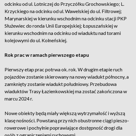
odcinku od ul. Lotniczej do Przyczółku Grochowskiego; L.
Krzyckiego na odcinku od ul. Wawelskiej do ul. Filtrowej;
Marynarskiej w kierunku wschodnim na odcinku stacji PKP
Służewiec do ronda Unii Europejskiej; Łopuszańskiej w
kierunku wschodnim na odcinku od wiaduktu nad torami
kolejowymi do ul. Kolneńskiej.
Rok prac w ramach pierwszego etapu
Pierwszy etap prac potrwa ok. rok. W drugim etapie ruch
pojazdów zostanie skierowany na nowy wiadukt północny, a
zamknięty zostanie wiadukt południowy. Przebudowa
wiaduktów Trasy Łazienkowskiej ma zostać zakończona w
marcu 2024 r.
Nowe obiekty będą miały większą wytrzymałość i wyższą
klasę nośności. Powstaną przy nich obustronne ciągi pieszo-
rowerowe i pochylnie poprawiające dostępność drogi dla
osób z ograniczeniami ruchowymi.