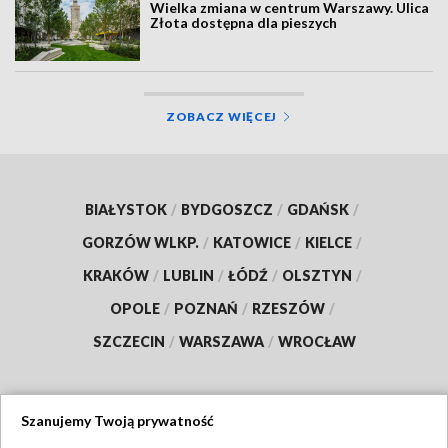
Wielka zmiana w centrum Warszawy. Ulica
Złota dostępna dla pieszych
ZOBACZ WIĘCEJ
BIAŁYSTOK
/
BYDGOSZCZ
/
GDAŃSK
/
GORZÓW WLKP.
/
KATOWICE
/
KIELCE
/
KRAKÓW
/
LUBLIN
/
ŁÓDŹ
/
OLSZTYN
/
OPOLE
/
POZNAŃ
/
RZESZÓW
/
SZCZECIN
/
WARSZAWA
/
WROCŁAW
Szanujemy Twoją prywatność
Dołącz do nas: