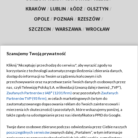
KRAKÓW
/
LUBLIN
/
ŁÓDŹ
/
OLSZTYN
/
OPOLE
/
POZNAŃ
/
RZESZÓW
/
SZCZECIN
/
WARSZAWA
/
WROCŁAW
Szanujemy Twoją prywatność
Dołącz do nas:
Kliknij "Akceptuję i przechodzę do serwisu", aby wyrazić zgody na
korzystanie z technologii automatycznego śledzenia i zbierania danych,
TVP
dostęp do informacji na Twoim urządzeniu końcowym i ich
Abonament TVP
przechowywanie oraz na przetwarzanie Twoich danych osobowych przez
Regulamin TVP
nas, czyli Telewizję Polską S.A. w likwidacji (zwaną dalej również „TVP”),
Emisja w TVP
Zaufanych Partnerów z IAB* (1201 firm)
oraz pozostałych
Zaufanych
Polityka prywatności
Partnerów TVP (93 firm)
, w celach marketingowych (w tym do
Centrum informacji TVP
Moje zgody
zautomatyzowanego dopasowania reklam do Twoich zainteresowań i
mierzenia ich skuteczności) i pozostałych, które wskazujemy poniżej, a
Naziemna Telewizja Cyfrowa
Pomoc
także zgody na udostępnianie przez nas identyfikatora PPID do Google.
Sklep TVP
Biuro reklamy
Twoje dane osobowe zbierane podczas odwiedzania przez Ciebie naszych
Rada Programowa
poszczególnych serwisów
zwanych dalej „Portalem”, w tym informacje
Kontakt
zapisywane za pomocą technologii takich jak: pliki cookie, sygnalizatory