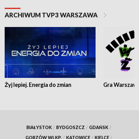
ARCHIWUM TVP3 WARSZAWA
Żyj lepiej. Energia do zmian
Gra Warszaw
BIAŁYSTOK
/
BYDGOSZCZ
/
GDAŃSK
/
GORZÓW WLKP.
/
KATOWICE
/
KIELCE
/