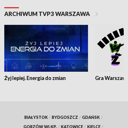
ARCHIWUM TVP3 WARSZAWA
Żyj lepiej. Energia do zmian
Gra Warszaw
BIAŁYSTOK
/
BYDGOSZCZ
/
GDAŃSK
/
GORZÓW WLKP.
/
KATOWICE
/
KIELCE
/