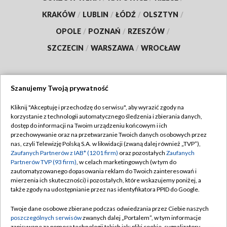
KRAKÓW
/
LUBLIN
/
ŁÓDŹ
/
OLSZTYN
/
OPOLE
/
POZNAŃ
/
RZESZÓW
/
SZCZECIN
/
WARSZAWA
/
WROCŁAW
Szanujemy Twoją prywatność
Dołącz do nas:
Kliknij "Akceptuję i przechodzę do serwisu", aby wyrazić zgody na
korzystanie z technologii automatycznego śledzenia i zbierania danych,
TVP
dostęp do informacji na Twoim urządzeniu końcowym i ich
Abonament TVP
przechowywanie oraz na przetwarzanie Twoich danych osobowych przez
Regulamin TVP
nas, czyli Telewizję Polską S.A. w likwidacji (zwaną dalej również „TVP”),
Emisja w TVP
Zaufanych Partnerów z IAB* (1201 firm)
oraz pozostałych
Zaufanych
Polityka prywatności
Partnerów TVP (93 firm)
, w celach marketingowych (w tym do
Centrum informacji TVP
Moje zgody
zautomatyzowanego dopasowania reklam do Twoich zainteresowań i
mierzenia ich skuteczności) i pozostałych, które wskazujemy poniżej, a
Naziemna Telewizja Cyfrowa
Pomoc
także zgody na udostępnianie przez nas identyfikatora PPID do Google.
Sklep TVP
Biuro reklamy
Twoje dane osobowe zbierane podczas odwiedzania przez Ciebie naszych
Rada Programowa
poszczególnych serwisów
zwanych dalej „Portalem”, w tym informacje
Kontakt
zapisywane za pomocą technologii takich jak: pliki cookie, sygnalizatory