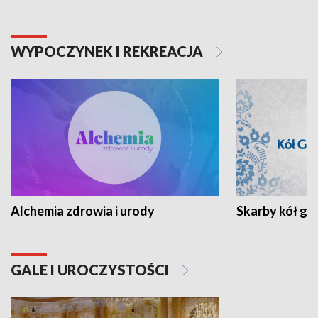
WYPOCZYNEK I REKREACJA
Alchemia zdrowia i urody
Skarby kół go
GALE I UROCZYSTOŚCI