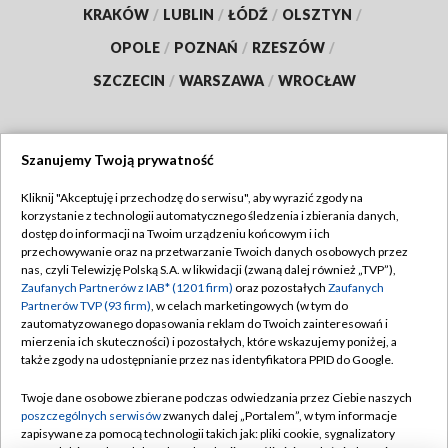
KRAKÓW
/
LUBLIN
/
ŁÓDŹ
/
OLSZTYN
/
OPOLE
/
POZNAŃ
/
RZESZÓW
/
SZCZECIN
/
WARSZAWA
/
WROCŁAW
Szanujemy Twoją prywatność
Dołącz do nas:
Kliknij "Akceptuję i przechodzę do serwisu", aby wyrazić zgody na
korzystanie z technologii automatycznego śledzenia i zbierania danych,
TVP
dostęp do informacji na Twoim urządzeniu końcowym i ich
Abonament TVP
przechowywanie oraz na przetwarzanie Twoich danych osobowych przez
Regulamin TVP
nas, czyli Telewizję Polską S.A. w likwidacji (zwaną dalej również „TVP”),
Emisja w TVP
Zaufanych Partnerów z IAB* (1201 firm)
oraz pozostałych
Zaufanych
Polityka prywatności
Partnerów TVP (93 firm)
, w celach marketingowych (w tym do
Centrum informacji TVP
Moje zgody
zautomatyzowanego dopasowania reklam do Twoich zainteresowań i
mierzenia ich skuteczności) i pozostałych, które wskazujemy poniżej, a
Naziemna Telewizja Cyfrowa
Pomoc
także zgody na udostępnianie przez nas identyfikatora PPID do Google.
Sklep TVP
Biuro reklamy
Twoje dane osobowe zbierane podczas odwiedzania przez Ciebie naszych
Rada Programowa
poszczególnych serwisów
zwanych dalej „Portalem”, w tym informacje
Kontakt
zapisywane za pomocą technologii takich jak: pliki cookie, sygnalizatory
System NOS