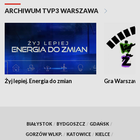
ARCHIWUM TVP3 WARSZAWA
Żyj lepiej. Energia do zmian
Gra Warszaw
BIAŁYSTOK
/
BYDGOSZCZ
/
GDAŃSK
/
GORZÓW WLKP.
/
KATOWICE
/
KIELCE
/