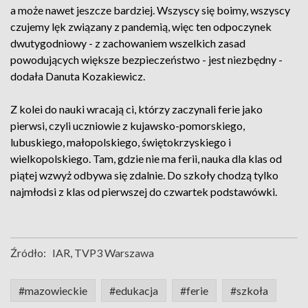
a może nawet jeszcze bardziej. Wszyscy się boimy, wszyscy
czujemy lęk związany z pandemią, więc ten odpoczynek
dwutygodniowy - z zachowaniem wszelkich zasad
powodujących większe bezpieczeństwo - jest niezbędny -
dodała Danuta Kozakiewicz.
Z kolei do nauki wracają ci, którzy zaczynali ferie jako
pierwsi, czyli uczniowie z kujawsko-pomorskiego,
lubuskiego, małopolskiego, świętokrzyskiego i
wielkopolskiego. Tam, gdzie nie ma ferii, nauka dla klas od
piątej wzwyż odbywa się zdalnie. Do szkoły chodzą tylko
najmłodsi z klas od pierwszej do czwartek podstawówki.
Źródło:
IAR, TVP3 Warszawa
#mazowieckie
#edukacja
#ferie
#szkoła