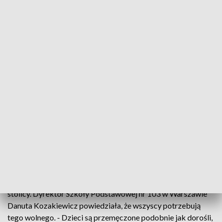
Fot.: Pixabay/Pexels
Kolejni uczniowie rozpoczynają ferie. Odpoczywać
teraz będą uczniowie z województw:
dolnośląskiego, mazowieckiego, opolskiego i
zachodniopomorskiego. To trzecia tura ferii.
Dwa tygodnie wolnego od nauki będą mieli m.in. uczniowie w
stolicy. Dyrektor Szkoły Podstawowej nr 103 w Warszawie
Danuta Kozakiewicz powiedziała, że wszyscy potrzebują
tego wolnego. - Dzieci są przemęczone podobnie jak dorośli,