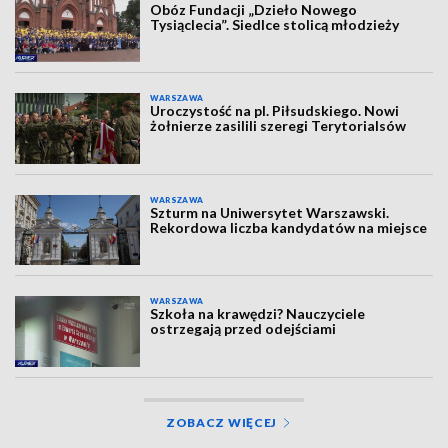
Obóz Fundacji „Dzieło Nowego
Tysiąclecia”. Siedlce stolicą młodzieży
WARSZAWA
Uroczystość na pl. Piłsudskiego. Nowi
żołnierze zasilili szeregi Terytorialsów
WARSZAWA
Szturm na Uniwersytet Warszawski.
Rekordowa liczba kandydatów na miejsce
WARSZAWA
Szkoła na krawędzi? Nauczyciele
ostrzegają przed odejściami
ZOBACZ WIĘCEJ