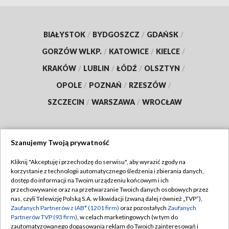
BIAŁYSTOK
/
BYDGOSZCZ
/
GDAŃSK
/
GORZÓW WLKP.
/
KATOWICE
/
KIELCE
/
KRAKÓW
/
LUBLIN
/
ŁÓDŹ
/
OLSZTYN
/
OPOLE
/
POZNAŃ
/
RZESZÓW
/
SZCZECIN
/
WARSZAWA
/
WROCŁAW
Szanujemy Twoją prywatność
Dołącz do nas:
Kliknij "Akceptuję i przechodzę do serwisu", aby wyrazić zgody na
korzystanie z technologii automatycznego śledzenia i zbierania danych,
TVP
dostęp do informacji na Twoim urządzeniu końcowym i ich
Abonament TVP
przechowywanie oraz na przetwarzanie Twoich danych osobowych przez
Regulamin TVP
nas, czyli Telewizję Polską S.A. w likwidacji (zwaną dalej również „TVP”),
Emisja w TVP
Polityka prywatności
Zaufanych Partnerów z IAB* (1201 firm)
oraz pozostałych
Zaufanych
Partnerów TVP (93 firm)
, w celach marketingowych (w tym do
Centrum informacji TVP
Moje zgody
zautomatyzowanego dopasowania reklam do Twoich zainteresowań i