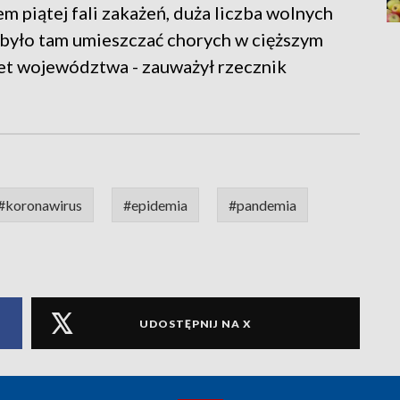
em piątej fali zakażeń, duża liczba wolnych
a było tam umieszczać chorych w cięższym
wet województwa - zauważył rzecznik
#koronawirus
#epidemia
#pandemia
UDOSTĘPNIJ NA X