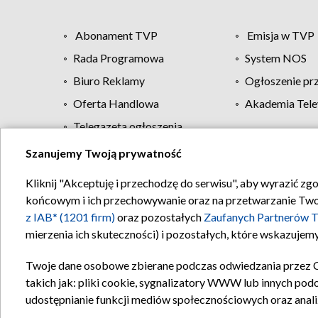
Abonament TVP
Emisja w TVP
Rada Programowa
System NOS
Biuro Reklamy
Ogłoszenie pr
Oferta Handlowa
Akademia Tele
Telegazeta ogłoszenia
Szanujemy Twoją prywatność
Regulamin TVP
Kliknij "Akceptuję i przechodzę do serwisu", aby wyrazić zg
końcowym i ich przechowywanie oraz na przetwarzanie Twoich
z IAB* (1201 firm)
oraz pozostałych
Zaufanych Partnerów T
mierzenia ich skuteczności) i pozostałych, które wskazujemy
Twoje dane osobowe zbierane podczas odwiedzania przez 
takich jak: pliki cookie, sygnalizatory WWW lub innych pod
udostępnianie funkcji mediów społecznościowych oraz anali