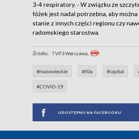
3-4 respiratory. - W związku ze szczyt
łóżek jest nadal potrzebna, aby możn
stanie z innych części regionu czy na
radomskiego starostwa.
Źródło:
TVP3 Warszawa,
#mazowieckie
#Iłża
#szpital
#COVID-19
UDOSTĘPNIJ NA FACEBOOKU