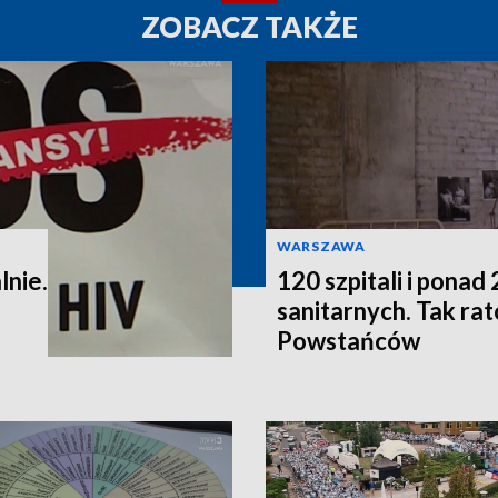
ZOBACZ TAKŻE
WARSZAWA
lnie.
120 szpitali i pona
sanitarnych. Tak r
Powstańców