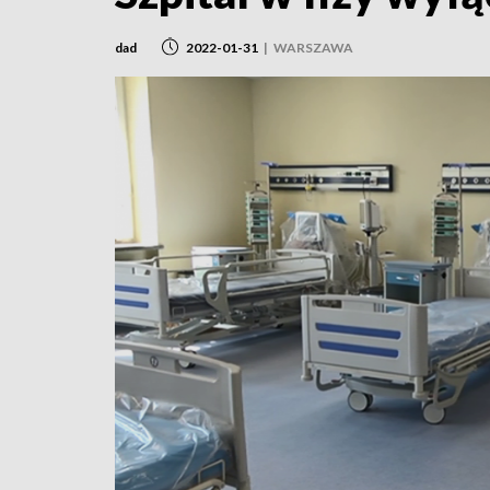
dad
2022-01-31
|
WARSZAWA