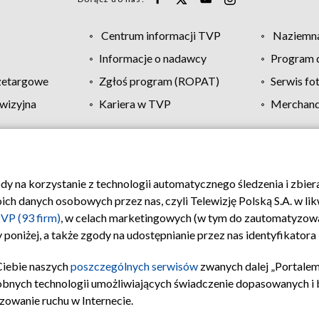
Centrum informacji TVP
Naziemna
Informacje o nadawcy
Program d
zetargowe
Zgłoś program (ROPAT)
Serwis fo
wizyjna
Kariera w TVP
Merchandi
Polityka prywatności
Moje zgody
Pomoc
Biuro re
ody na korzystanie z technologii automatycznego śledzenia i zbie
 danych osobowych przez nas, czyli Telewizję Polską S.A. w likw
VP (93 firm)
, w celach marketingowych (w tym do zautomatyzow
 poniżej, a także zgody na udostępnianie przez nas identyfikator
Ciebie naszych
poszczególnych serwisów
zwanych dalej „Portalem
obnych technologii umożliwiających świadczenie dopasowanych i be
zowanie ruchu w Internecie.