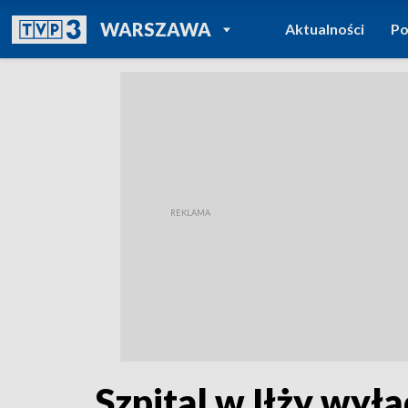
POWRÓT DO
WARSZAWA
Aktualności
Po
TVP REGIONY
Szpital w Iłży wył