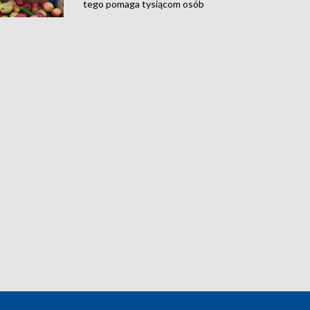
tego pomaga tysiącom osób