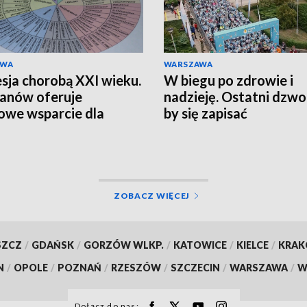
AWA
WARSZAWA
sja chorobą XXI wieku.
W biegu po zdrowie i
anów oferuje
nadzieję. Ostatni dzwo
we wsparcie dla
by się zapisać
zkańców
ZOBACZ WIĘCEJ
SZCZ
/
GDAŃSK
/
GORZÓW WLKP.
/
KATOWICE
/
KIELCE
/
KRA
N
/
OPOLE
/
POZNAŃ
/
RZESZÓW
/
SZCZECIN
/
WARSZAWA
/
W
Dołącz do nas: