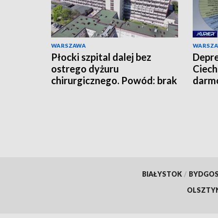
WARSZAWA
WARSZ
Płocki szpital dalej bez
Depre
ostrego dyżuru
Ciech
chirurgicznego. Powód: brak
darmo
lekarzy
mies
BIAŁYSTOK
/
BYDGO
OLSZTY