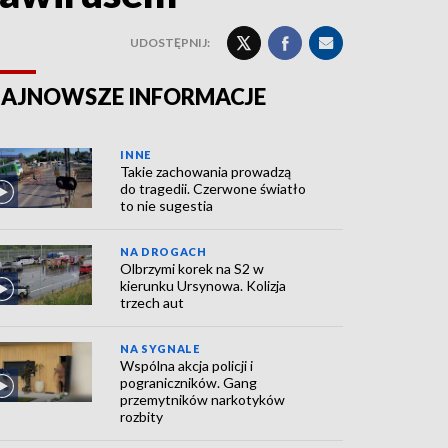
UDOSTĘPNIJ:
AJNOWSZE INFORMACJE
INNE
Takie zachowania prowadzą
do tragedii. Czerwone światło
to nie sugestia
NA DROGACH
Olbrzymi korek na S2 w
kierunku Ursynowa. Kolizja
trzech aut
NA SYGNALE
Wspólna akcja policji i
pograniczników. Gang
przemytników narkotyków
rozbity