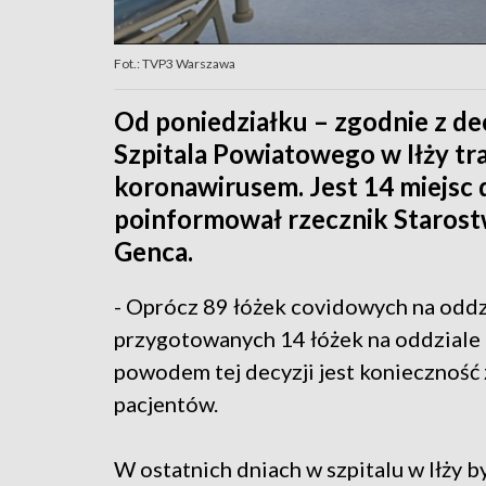
Fot.: TVP3 Warszawa
Od poniedziałku – zgodnie z d
Szpitala Powiatowego w Iłży tra
koronawirusem. Jest 14 miejsc 
poinformował rzecznik Staros
Genca.
- Oprócz 89 łóżek covidowych na oddzi
przygotowanych 14 łóżek na oddziale p
powodem tej decyzji jest konieczność
pacjentów.
W ostatnich dniach w szpitalu w Iłży 