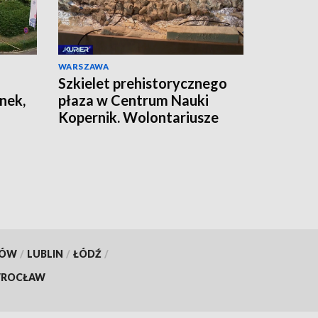
WARSZAWA
Szkielet prehistorycznego
nek,
płaza w Centrum Nauki
Kopernik. Wolontariusze
pracują nad jego „formą”
KÓW
/
LUBLIN
/
ŁÓDŹ
/
ROCŁAW