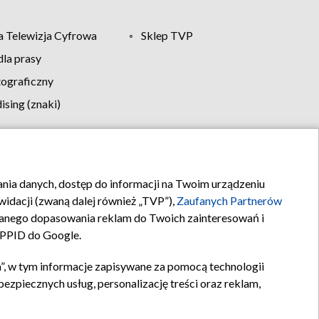
 Telewizja Cyfrowa
Sklep TVP
la prasy
tograficzny
sing (znaki)
klamy
Kontakt
rania danych, dostęp do informacji na Twoim urządzeniu
idacji (zwaną dalej również „TVP”),
Zaufanych Partnerów
anego dopasowania reklam do Twoich zainteresowań i
a PPID do Google.
”, w tym informacje zapisywane za pomocą technologii
zpiecznych usług, personalizację treści oraz reklam,