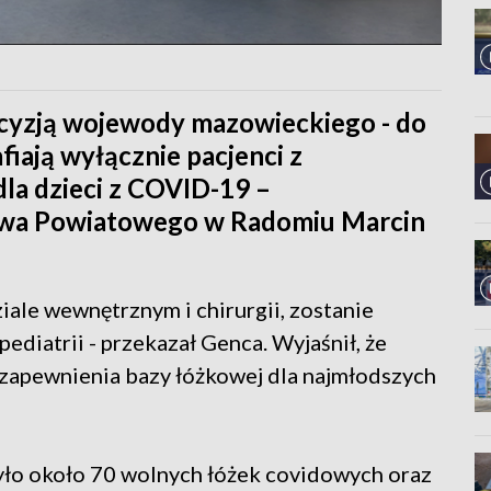
ecyzją wojewody mazowieckiego - do
fiają wyłącznie pacjenci z
dla dzieci z COVID-19 –
twa Powiatowego w Radomiu Marcin
ale wewnętrznym i chirurgii, zostanie
ediatrii - przekazał Genca. Wyjaśnił, że
 zapewnienia bazy łóżkowej dla najmłodszych
było około 70 wolnych łóżek covidowych oraz