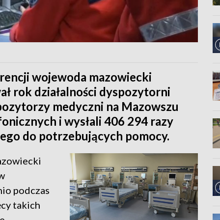
erencji wojewoda mazowiecki
ł rok działalności dyspozytorni
pozytorzy medyczni na Mazowszu
onicznych i wysłali 406 294 razy
ego do potrzebujących pomocy.
azowiecki
 w
nio podczas
ęcy takich
ie