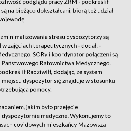
żliwość podglądu pracy ZRM - podkreślił
 są na bieżąco dokształcani, biorą też udział
 wojewodę.
i zminimalizowania stresu dyspozytorzy są
ł w zajęciach terapeutycznych - dodał. -
edycznego, SORy i koordynator połączeni są
a Państwowego Ratownictwa Medycznego.
 podkreślił Radziwiłł, dodając, że system
ym miejscu dyspozytor się znajduje w stosunku
otrzebująca pomocy.
adaniem, jakim było przejęcie
a dyspozytornie medyczne. Wykonujemy to
zasach covidowych mieszkańcy Mazowsza