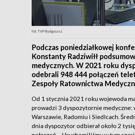
fot. TVP Bydgoszcz
Podczas poniedziałkowej konf
Konstanty Radziwiłł podsumowa
medycznych. W 2021 roku dys
odebrali 948 444 połączeń telef
Zespoły Ratownictwa Medyczn
Od 1 stycznia 2021 roku wojewoda m
prowadzi 3 dyspozytornie medyczne:
Warszawie, Radomiu i Siedlcach. Śred
dnia dyspozytor odbierał około 2 tysi
połączeń. - Uruchomiliśmy w tym czas