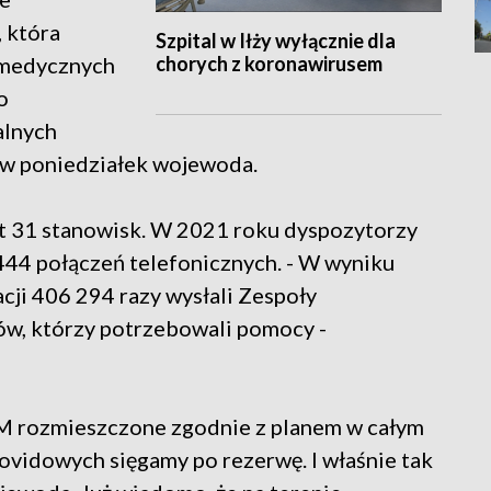
 która
Szpital w Iłży wyłącznie dla
chorych z koronawirusem
 medycznych
o
alnych
 w poniedziałek wojewoda.
t 31 stanowisk. W 2021 roku dyspozytorzy
44 połączeń telefonicznych. - W wyniku
cji 406 294 razy wysłali Zespoły
w, którzy potrzebowali pomocy -
M rozmieszczone zgodnie z planem w całym
ovidowych sięgamy po rezerwę. I właśnie tak