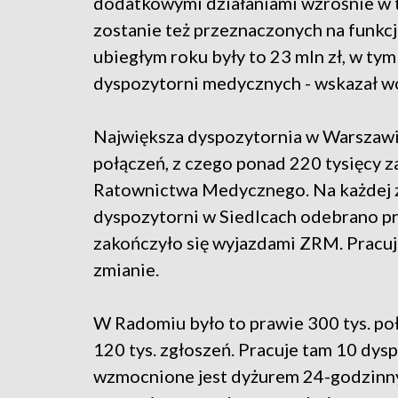
dodatkowymi działaniami wzrośnie w t
zostanie też przeznaczonych na funk
ubiegłym roku były to 23 mln zł, w tym
dyspozytorni medycznych - wskazał 
Największa dyspozytornia w Warszawie
połączeń, z czego ponad 220 tysięcy 
Ratownictwa Medycznego. Na każdej z
dyspozytorni w Siedlcach odebrano pra
zakończyło się wyjazdami ZRM. Pracuj
zmianie.
W Radomiu było to prawie 300 tys. po
120 tys. zgłoszeń. Pracuje tam 10 dys
wzmocnione jest dyżurem 24-godzin