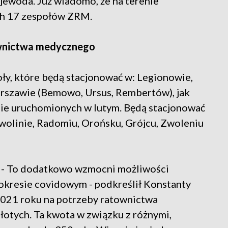
wojewoda. Już wiadomo, że na terenie
ch 17 zespołów ZRM.
ownictwa medycznego
ły, które będą stacjonować w: Legionowie,
arszawie (Bemowo, Ursus, Rembertów), jak
nie uruchomionych w lutym. Będą stacjonować
olinie, Radomiu, Orońsku, Grójcu, Zwoleniu
. - To dodatkowo wzmocni możliwości
okresie covidowym - podkreślił Konstanty
2021 roku na potrzeby ratownictwa
otych. Ta kwota w związku z różnymi,