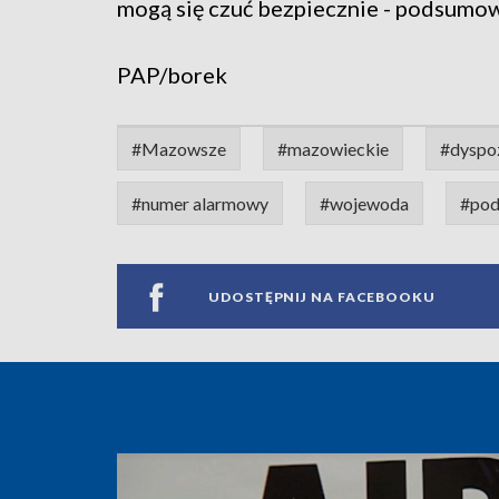
mogą się czuć bezpiecznie - podsumo
PAP/borek
#Mazowsze
#mazowieckie
#dyspo
#numer alarmowy
#wojewoda
#pod
UDOSTĘPNIJ NA FACEBOOKU