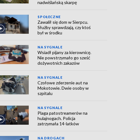
nadwiślańską skarpę
SPOŁECZNE
Zawalił się dom w Sierpcu.
Służby sprawdzają, czy ktoś
był w środku
NA SYGNALE
Wsiadł pijany za kierownicę.
Nie powstrzymało go sześć
dożywotnich zakazów
NA SYGNALE
Czołowe zderzenie aut na
Mokotowie. Dwie osoby w
szpitalu
NA SYGNALE
Plaga patostreamerów na
hulajnogach. Policja
zatrzymała 14-latków
NA DROGACH