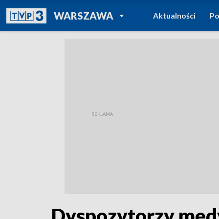
POWRÓT DO
WARSZAWA
Aktualności
Po
TVP REGIONY
Dyspozytorzy medy