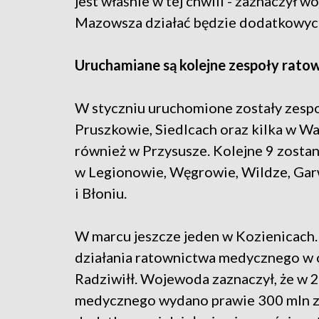
jest właśnie w tej chwili - zaznaczył 
Mazowsza działać będzie dodatkowy
Uruchamiane są kolejne zespoły rat
W styczniu uruchomione zostały zespo
Pruszkowie, Siedlcach oraz kilka w W
również w Przysusze. Kolejne 9 zosta
w Legionowie, Węgrowie, Wildze, Garw
i Błoniu.
W marcu jeszcze jeden w Kozienicach
działania ratownictwa medycznego w 
Radziwiłł. Wojewoda zaznaczył, że w 
medycznego wydano prawie 300 mln zł