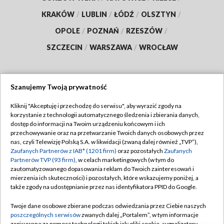
KRAKÓW
/
LUBLIN
/
ŁÓDŹ
/
OLSZTYN
/
OPOLE
/
POZNAŃ
/
RZESZÓW
/
SZCZECIN
/
WARSZAWA
/
WROCŁAW
Szanujemy Twoją prywatność
Dołącz do nas:
Kliknij "Akceptuję i przechodzę do serwisu", aby wyrazić zgody na
korzystanie z technologii automatycznego śledzenia i zbierania danych,
TVP
dostęp do informacji na Twoim urządzeniu końcowym i ich
Abonament TVP
przechowywanie oraz na przetwarzanie Twoich danych osobowych przez
Regulamin TVP
nas, czyli Telewizję Polską S.A. w likwidacji (zwaną dalej również „TVP”),
Emisja w TVP
Zaufanych Partnerów z IAB* (1201 firm)
oraz pozostałych
Zaufanych
Polityka prywatności
Partnerów TVP (93 firm)
, w celach marketingowych (w tym do
Centrum informacji TVP
Moje zgody
zautomatyzowanego dopasowania reklam do Twoich zainteresowań i
mierzenia ich skuteczności) i pozostałych, które wskazujemy poniżej, a
Naziemna Telewizja Cyfrowa
Pomoc
także zgody na udostępnianie przez nas identyfikatora PPID do Google.
Sklep TVP
Biuro reklamy
Twoje dane osobowe zbierane podczas odwiedzania przez Ciebie naszych
Rada Programowa
poszczególnych serwisów
zwanych dalej „Portalem”, w tym informacje
Kontakt
zapisywane za pomocą technologii takich jak: pliki cookie, sygnalizatory