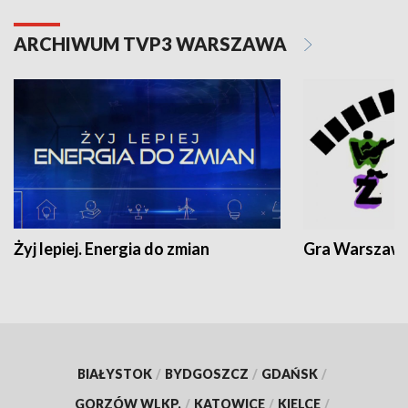
ARCHIWUM TVP3 WARSZAWA
Żyj lepiej. Energia do zmian
Gra Warszaw
BIAŁYSTOK
/
BYDGOSZCZ
/
GDAŃSK
/
GORZÓW WLKP.
/
KATOWICE
/
KIELCE
/