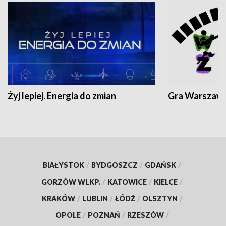
Żyj lepiej. Energia do zmian
Gra Warszaw
BIAŁYSTOK
/
BYDGOSZCZ
/
GDAŃSK
/
GORZÓW WLKP.
/
KATOWICE
/
KIELCE
/
KRAKÓW
/
LUBLIN
/
ŁÓDŹ
/
OLSZTYN
/
OPOLE
/
POZNAŃ
/
RZESZÓW
/