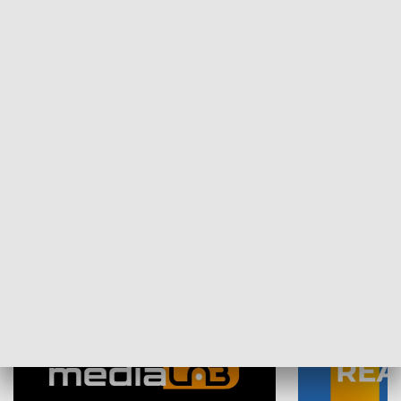
Plebiscyt Najlepsi Sportowcy
Wiadomości 
Warszawy 2025
SPOŁECZEŃSTWO