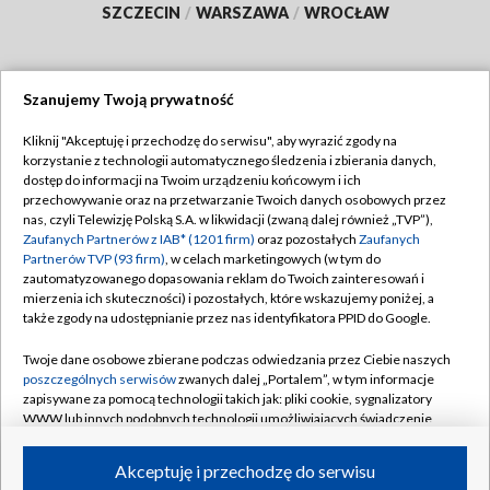
SZCZECIN
/
WARSZAWA
/
WROCŁAW
Szanujemy Twoją prywatność
Dołącz do nas:
Kliknij "Akceptuję i przechodzę do serwisu", aby wyrazić zgody na
korzystanie z technologii automatycznego śledzenia i zbierania danych,
TVP
dostęp do informacji na Twoim urządzeniu końcowym i ich
Abonament TVP
przechowywanie oraz na przetwarzanie Twoich danych osobowych przez
Regulamin TVP
nas, czyli Telewizję Polską S.A. w likwidacji (zwaną dalej również „TVP”),
Emisja w TVP
Zaufanych Partnerów z IAB* (1201 firm)
oraz pozostałych
Zaufanych
Polityka prywatności
Partnerów TVP (93 firm)
, w celach marketingowych (w tym do
Centrum informacji TVP
Moje zgody
zautomatyzowanego dopasowania reklam do Twoich zainteresowań i
mierzenia ich skuteczności) i pozostałych, które wskazujemy poniżej, a
Naziemna Telewizja Cyfrowa
Pomoc
także zgody na udostępnianie przez nas identyfikatora PPID do Google.
Sklep TVP
Biuro reklamy
Twoje dane osobowe zbierane podczas odwiedzania przez Ciebie naszych
Rada Programowa
poszczególnych serwisów
zwanych dalej „Portalem”, w tym informacje
Kontakt
zapisywane za pomocą technologii takich jak: pliki cookie, sygnalizatory
System NOS
WWW lub innych podobnych technologii umożliwiających świadczenie
dopasowanych i bezpiecznych usług, personalizację treści oraz reklam,
Informacje o nadawcy
Kanały
udostępnianie funkcji mediów społecznościowych oraz analizowanie
Akceptuję i przechodzę do serwisu
ruchu w Internecie.
Program dla prasy