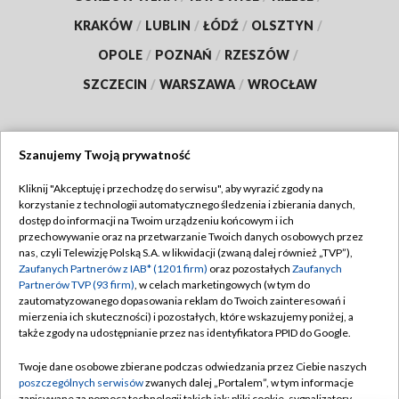
KRAKÓW
/
LUBLIN
/
ŁÓDŹ
/
OLSZTYN
/
OPOLE
/
POZNAŃ
/
RZESZÓW
/
SZCZECIN
/
WARSZAWA
/
WROCŁAW
Szanujemy Twoją prywatność
Dołącz do nas:
Kliknij "Akceptuję i przechodzę do serwisu", aby wyrazić zgody na
korzystanie z technologii automatycznego śledzenia i zbierania danych,
TVP
dostęp do informacji na Twoim urządzeniu końcowym i ich
Abonament TVP
przechowywanie oraz na przetwarzanie Twoich danych osobowych przez
Regulamin TVP
nas, czyli Telewizję Polską S.A. w likwidacji (zwaną dalej również „TVP”),
Emisja w TVP
Zaufanych Partnerów z IAB* (1201 firm)
oraz pozostałych
Zaufanych
Polityka prywatności
Partnerów TVP (93 firm)
, w celach marketingowych (w tym do
Centrum informacji TVP
Moje zgody
zautomatyzowanego dopasowania reklam do Twoich zainteresowań i
mierzenia ich skuteczności) i pozostałych, które wskazujemy poniżej, a
Naziemna Telewizja Cyfrowa
Pomoc
także zgody na udostępnianie przez nas identyfikatora PPID do Google.
Sklep TVP
Biuro reklamy
Twoje dane osobowe zbierane podczas odwiedzania przez Ciebie naszych
Rada Programowa
poszczególnych serwisów
zwanych dalej „Portalem”, w tym informacje
Kontakt
zapisywane za pomocą technologii takich jak: pliki cookie, sygnalizatory