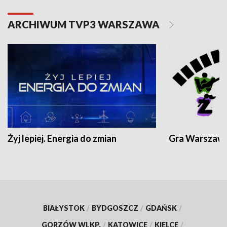
ARCHIWUM TVP3 WARSZAWA
Żyj lepiej. Energia do zmian
Gra Warszaw
BIAŁYSTOK
/
BYDGOSZCZ
/
GDAŃSK
/
GORZÓW WLKP.
/
KATOWICE
/
KIELCE
/