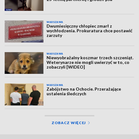
WARSZAWA
Dwumiesięczny chłopiec zmarł z
wychłodzenia. Prokuratura chce postawić
zarzuty
WARSZAWA
Niewyobrażalny koszmar trzech szczeniąt.
Weterynarze nie mogli uwierzyć w to, co
zobaczyli [WIDEO]
WARSZAWA
Zabójstwo na Ochocie. Przerażające
ustalenia śledczych
ZOBACZ WIĘCEJ