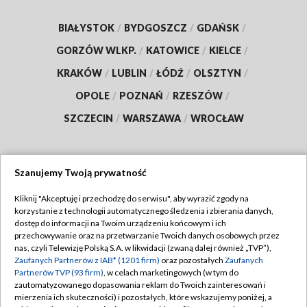
BIAŁYSTOK
/
BYDGOSZCZ
/
GDAŃSK
/
GORZÓW WLKP.
/
KATOWICE
/
KIELCE
/
KRAKÓW
/
LUBLIN
/
ŁÓDŹ
/
OLSZTYN
/
OPOLE
/
POZNAŃ
/
RZESZÓW
/
SZCZECIN
/
WARSZAWA
/
WROCŁAW
Szanujemy Twoją prywatność
Dołącz do nas:
Kliknij "Akceptuję i przechodzę do serwisu", aby wyrazić zgody na
korzystanie z technologii automatycznego śledzenia i zbierania danych,
TVP
dostęp do informacji na Twoim urządzeniu końcowym i ich
Abonament TVP
przechowywanie oraz na przetwarzanie Twoich danych osobowych przez
Regulamin TVP
nas, czyli Telewizję Polską S.A. w likwidacji (zwaną dalej również „TVP”),
Emisja w TVP
Polityka prywatności
Zaufanych Partnerów z IAB* (1201 firm)
oraz pozostałych
Zaufanych
Partnerów TVP (93 firm)
, w celach marketingowych (w tym do
Centrum informacji TVP
Moje zgody
zautomatyzowanego dopasowania reklam do Twoich zainteresowań i
mierzenia ich skuteczności) i pozostałych, które wskazujemy poniżej, a
Naziemna Telewizja Cyfrowa
Pomoc