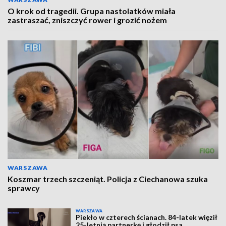
O krok od tragedii. Grupa nastolatków miała
zastraszać, zniszczyć rower i grozić nożem
WARSZAWA
Koszmar trzech szczeniąt. Policja z Ciechanowa szuka
sprawcy
WARSZAWA
Piekło w czterech ścianach. 84-latek więził
25-letnią partnerkę i głodził psa