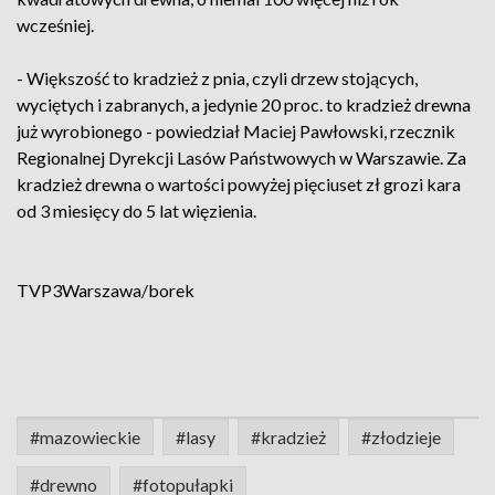
wcześniej.
- Większość to kradzież z pnia, czyli drzew stojących,
wyciętych i zabranych, a jedynie 20 proc. to kradzież drewna
już wyrobionego - powiedział Maciej Pawłowski, rzecznik
Regionalnej Dyrekcji Lasów Państwowych w Warszawie. Za
kradzież drewna o wartości powyżej pięciuset zł grozi kara
od 3 miesięcy do 5 lat więzienia.
TVP3Warszawa/borek
#mazowieckie
#lasy
#kradzież
#złodzieje
#drewno
#fotopułapki