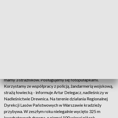
Powiatowej Policji w Wołominie.
Sprawa trafi do sądu. W zeszłym roku na terenie
nadleśnictwa Drewnica doszło do 30-u kradzieży drewna.
Większość sprawców wykryto. - Tłumaczą się przeróżnie,
często zabawnie: nie wiedział, czyje to drewno, czyj las.
Często nie wiedzą, czemu popełnili taki czyn - dodał Piotr
Daniszewski, strażnik leśny w Nadleśnictwie Drewnica.
Pomocne są fotopułapki
- Na ponad 16 tys. ha w zarządzie Nadleśnictwa Drewnica
mamy 3 strażników. Posługujemy się fotopułapkami.
Korzystamy ze współpracy z policją, żandarmerią wojskową,
strażą łowiecką - informuje Artur Delegacz, nadleśniczy w
Nadleśnictwie Drewnica. Na terenie działania Regionalnej
Dyrekcji Lasów Państwowych w Warszawie kradzieży
przybywa. W zeszłym roku nielegalnie wycięto 325 m
kwadratowych drewna, o niemal 100 więcej niż rok