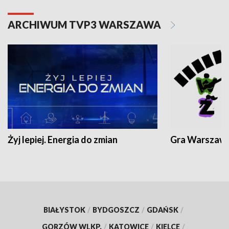
ARCHIWUM TVP3 WARSZAWA
Żyj lepiej. Energia do zmian
Gra Warszaw
BIAŁYSTOK
/
BYDGOSZCZ
/
GDAŃSK
/
GORZÓW WLKP.
/
KATOWICE
/
KIELCE
/