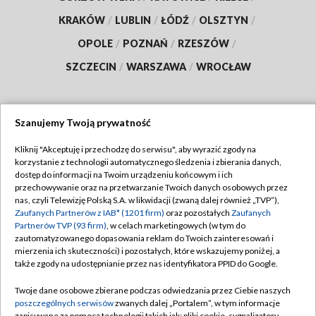
KRAKÓW
/
LUBLIN
/
ŁÓDŹ
/
OLSZTYN
/
OPOLE
/
POZNAŃ
/
RZESZÓW
/
SZCZECIN
/
WARSZAWA
/
WROCŁAW
Szanujemy Twoją prywatność
Dołącz do nas:
Kliknij "Akceptuję i przechodzę do serwisu", aby wyrazić zgody na
korzystanie z technologii automatycznego śledzenia i zbierania danych,
TVP
dostęp do informacji na Twoim urządzeniu końcowym i ich
Abonament TVP
przechowywanie oraz na przetwarzanie Twoich danych osobowych przez
Regulamin TVP
nas, czyli Telewizję Polską S.A. w likwidacji (zwaną dalej również „TVP”),
Emisja w TVP
Zaufanych Partnerów z IAB* (1201 firm)
oraz pozostałych
Zaufanych
Polityka prywatności
Partnerów TVP (93 firm)
, w celach marketingowych (w tym do
Centrum informacji TVP
Moje zgody
zautomatyzowanego dopasowania reklam do Twoich zainteresowań i
mierzenia ich skuteczności) i pozostałych, które wskazujemy poniżej, a
Naziemna Telewizja Cyfrowa
Pomoc
także zgody na udostępnianie przez nas identyfikatora PPID do Google.
Sklep TVP
Biuro reklamy
Twoje dane osobowe zbierane podczas odwiedzania przez Ciebie naszych
Rada Programowa
poszczególnych serwisów
zwanych dalej „Portalem”, w tym informacje
Kontakt
zapisywane za pomocą technologii takich jak: pliki cookie, sygnalizatory