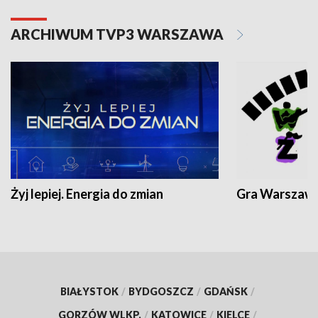
ARCHIWUM TVP3 WARSZAWA
Żyj lepiej. Energia do zmian
Gra Warszaw
BIAŁYSTOK
/
BYDGOSZCZ
/
GDAŃSK
/
GORZÓW WLKP.
/
KATOWICE
/
KIELCE
/