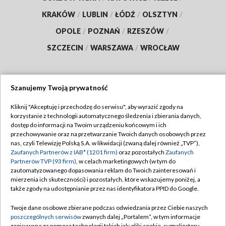
KRAKÓW
/
LUBLIN
/
ŁÓDŹ
/
OLSZTYN
/
OPOLE
/
POZNAŃ
/
RZESZÓW
/
SZCZECIN
/
WARSZAWA
/
WROCŁAW
Szanujemy Twoją prywatność
Dołącz do nas:
Kliknij "Akceptuję i przechodzę do serwisu", aby wyrazić zgody na
korzystanie z technologii automatycznego śledzenia i zbierania danych,
TVP
dostęp do informacji na Twoim urządzeniu końcowym i ich
Abonament TVP
przechowywanie oraz na przetwarzanie Twoich danych osobowych przez
Regulamin TVP
nas, czyli Telewizję Polską S.A. w likwidacji (zwaną dalej również „TVP”),
Emisja w TVP
Zaufanych Partnerów z IAB* (1201 firm)
oraz pozostałych
Zaufanych
Polityka prywatności
Partnerów TVP (93 firm)
, w celach marketingowych (w tym do
Centrum informacji TVP
Moje zgody
zautomatyzowanego dopasowania reklam do Twoich zainteresowań i
mierzenia ich skuteczności) i pozostałych, które wskazujemy poniżej, a
Naziemna Telewizja Cyfrowa
Pomoc
także zgody na udostępnianie przez nas identyfikatora PPID do Google.
Sklep TVP
Biuro reklamy
Twoje dane osobowe zbierane podczas odwiedzania przez Ciebie naszych
Rada Programowa
poszczególnych serwisów
zwanych dalej „Portalem”, w tym informacje
Kontakt
zapisywane za pomocą technologii takich jak: pliki cookie, sygnalizatory