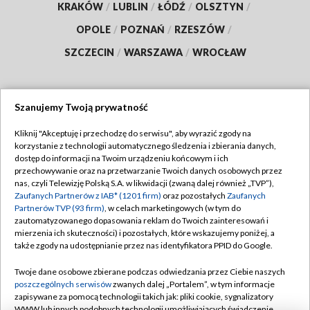
KRAKÓW
/
LUBLIN
/
ŁÓDŹ
/
OLSZTYN
/
OPOLE
/
POZNAŃ
/
RZESZÓW
/
SZCZECIN
/
WARSZAWA
/
WROCŁAW
Szanujemy Twoją prywatność
Dołącz do nas:
Kliknij "Akceptuję i przechodzę do serwisu", aby wyrazić zgody na
korzystanie z technologii automatycznego śledzenia i zbierania danych,
TVP
dostęp do informacji na Twoim urządzeniu końcowym i ich
Abonament TVP
przechowywanie oraz na przetwarzanie Twoich danych osobowych przez
Regulamin TVP
nas, czyli Telewizję Polską S.A. w likwidacji (zwaną dalej również „TVP”),
Emisja w TVP
Zaufanych Partnerów z IAB* (1201 firm)
oraz pozostałych
Zaufanych
Polityka prywatności
Partnerów TVP (93 firm)
, w celach marketingowych (w tym do
Centrum informacji TVP
Moje zgody
zautomatyzowanego dopasowania reklam do Twoich zainteresowań i
mierzenia ich skuteczności) i pozostałych, które wskazujemy poniżej, a
Naziemna Telewizja Cyfrowa
Pomoc
także zgody na udostępnianie przez nas identyfikatora PPID do Google.
Sklep TVP
Biuro reklamy
Twoje dane osobowe zbierane podczas odwiedzania przez Ciebie naszych
Rada Programowa
poszczególnych serwisów
zwanych dalej „Portalem”, w tym informacje
Kontakt
zapisywane za pomocą technologii takich jak: pliki cookie, sygnalizatory
System NOS
WWW lub innych podobnych technologii umożliwiających świadczenie