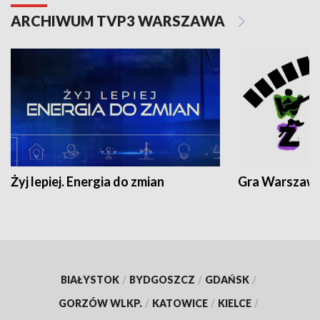
ARCHIWUM TVP3 WARSZAWA
Żyj lepiej. Energia do zmian
Gra Warszaw
BIAŁYSTOK
/
BYDGOSZCZ
/
GDAŃSK
/
GORZÓW WLKP.
/
KATOWICE
/
KIELCE
/