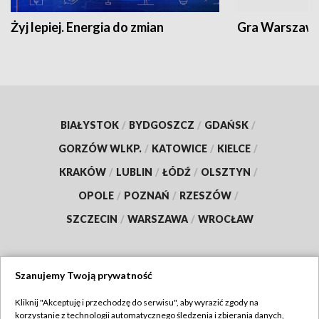
Żyj lepiej. Energia do zmian
Gra Warszaw
BIAŁYSTOK
/
BYDGOSZCZ
/
GDAŃSK
/
GORZÓW WLKP.
/
KATOWICE
/
KIELCE
/
KRAKÓW
/
LUBLIN
/
ŁÓDŹ
/
OLSZTYN
/
OPOLE
/
POZNAŃ
/
RZESZÓW
/
SZCZECIN
/
WARSZAWA
/
WROCŁAW
Szanujemy Twoją prywatność
Dołącz do nas:
Kliknij "Akceptuję i przechodzę do serwisu", aby wyrazić zgody na
korzystanie z technologii automatycznego śledzenia i zbierania danych,
TVP