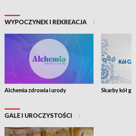
WYPOCZYNEK I REKREACJA
Alchemia zdrowia i urody
Skarby kół go
GALE I UROCZYSTOŚCI