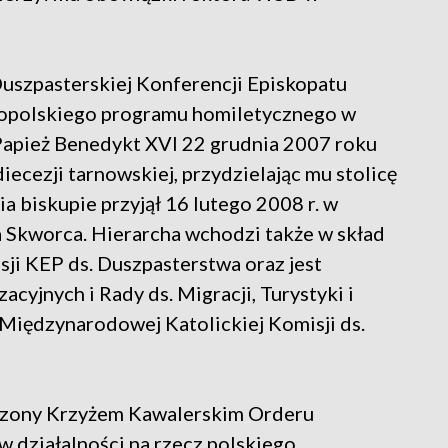
Duszpasterskiej Konferencji Episkopatu
nopolskiego programu homiletycznego w
apież Benedykt XVI 22 grudnia 2007 roku
cezji tarnowskiej, przydzielając mu stolicę
ia biskupie przyjął 16 lutego 2008 r. w
a Skworca. Hierarcha wchodzi także w skład
ji KEP ds. Duszpasterstwa oraz jest
cyjnych i Rady ds. Migracji, Turystyki i
 Międzynarodowej Katolickiej Komisji ds.
czony Krzyżem Kawalerskim Orderu
w działalności na rzecz polskiego