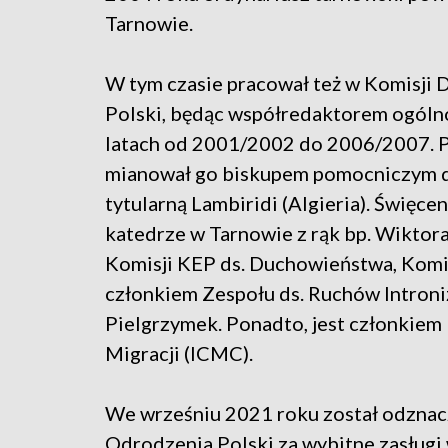
Tarnowie.
W tym czasie pracował też w Komisji 
Polski, będąc współredaktorem ogól
latach od 2001/2002 do 2006/2007. P
mianował go biskupem pomocniczym die
tytularną Lambiridi (Algieria). Święcen
katedrze w Tarnowie z rąk bp. Wiktor
Komisji KEP ds. Duchowieństwa, Komis
członkiem Zespołu ds. Ruchów Introniza
Pielgrzymek. Ponadto, jest członkiem
Migracji (ICMC).
We wrześniu 2021 roku został odzna
Odrodzenia Polski za wybitne zasługi 