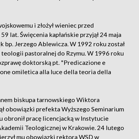
ojskowemu i złożył wieniec przed
9 lat. Święcenia kapłańskie przyjął 24 maja
ąk bp. Jerzego Ablewicza. W 1992 roku został
z teologii pastoralnej do Rzymu. W 1996 roku
ozprawę doktorską pt. "Predicazione e
ne omiletica alla luce della teoria della
anem biskupa tarnowskiego Wiktora
jął obowiązki prefekta Wyższego Seminarium
bronił pracę licencjacką w Instytucie
kademii Teologicznej w Krakowie. 24 lutego
ierzył mu obowiązki rektora WSD w