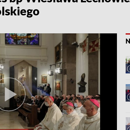
lskiego
N