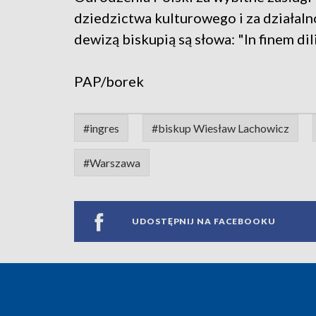
dziedzictwa kulturowego i za działaln
dewizą biskupią są słowa: "In finem di
PAP/borek
#ingres
#biskup Wiesław Lachowicz
#Warszawa
UDOSTĘPNIJ NA FACEBOOKU