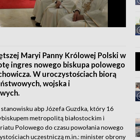
ętszej Maryi Panny Królowej Polski w
otę ingres nowego biskupa polowego
howicza. W uroczystościach biorą
aństwowych, wojska i
owych.
 stanowisku abp Józefa Guzdka, który 16
ybiskupem metropolitą białostockim i
riatu Polowego do czasu powołania nowego
stościach uczestniczą m.in.: minister obrony