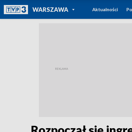
POWRÓT DO
WARSZAWA
Aktualności
Po
TVP REGIONY
Rozpoczął się ing