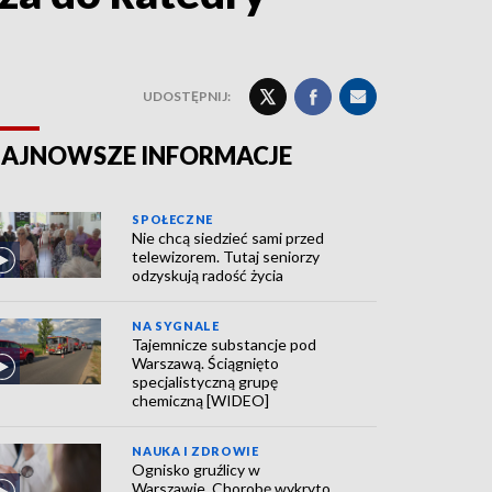
UDOSTĘPNIJ:
AJNOWSZE INFORMACJE
SPOŁECZNE
Nie chcą siedzieć sami przed
telewizorem. Tutaj seniorzy
odzyskują radość życia
NA SYGNALE
Tajemnicze substancje pod
Warszawą. Ściągnięto
specjalistyczną grupę
chemiczną [WIDEO]
NAUKA I ZDROWIE
Ognisko gruźlicy w
Warszawie. Chorobę wykryto