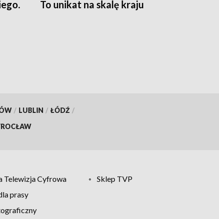
ego.
To unikat na skalę kraju
KÓW
/
LUBLIN
/
ŁÓDŹ
/
ROCŁAW
 Telewizja Cyfrowa
Sklep TVP
la prasy
tograficzny