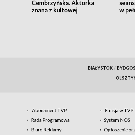
Cembrzyńska. Aktorka
seans
znana z kultowej
w peł
Hydrozagadki miała 87 lat
BIAŁYSTOK
/
BYDGO
OLSZTY
Abonament TVP
Emisja w TVP
Rada Programowa
System NOS
Biuro Reklamy
Ogłoszenie pr