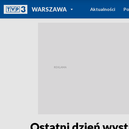
POWRÓT DO
WARSZAWA
Aktualności
Po
TVP REGIONY
Ostatni dzień wyst