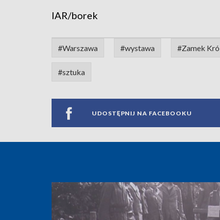
IAR/borek
#Warszawa
#wystawa
#Zamek Kró
#sztuka
UDOSTĘPNIJ NA FACEBOOKU