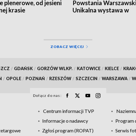
e plenerowe, od jesieni
Powstania Warszawski
nej krasie
Unikalna wystawa w
Instytucie Pileckiego
ZOBACZ WIĘCEJ
SZCZ
/
GDAŃSK
/
GORZÓW WLKP.
/
KATOWICE
/
KIELCE
/
KRA
N
/
OPOLE
/
POZNAŃ
/
RZESZÓW
/
SZCZECIN
/
WARSZAWA
/
W
Dołącz do nas:
Centrum informacji TVP
Naziemna
Informacje o nadawcy
Program d
zetargowe
Zgłoś program (ROPAT)
Serwis fo