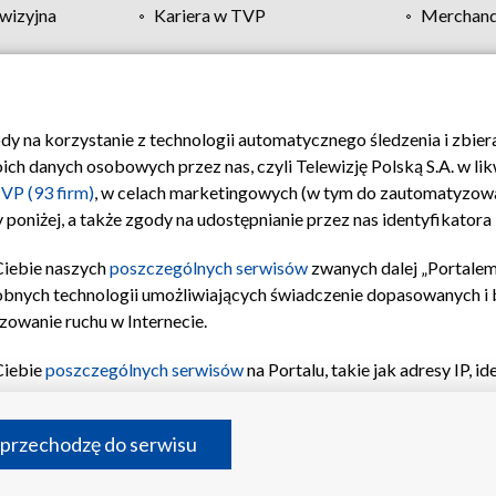
wizyjna
Kariera w TVP
Merchandi
Polityka prywatności
Moje zgody
Pomoc
Biuro re
ody na korzystanie z technologii automatycznego śledzenia i zbie
 danych osobowych przez nas, czyli Telewizję Polską S.A. w likw
VP (93 firm)
, w celach marketingowych (w tym do zautomatyzow
 poniżej, a także zgody na udostępnianie przez nas identyfikator
Ciebie naszych
poszczególnych serwisów
zwanych dalej „Portalem
obnych technologii umożliwiających świadczenie dopasowanych i be
zowanie ruchu w Internecie.
Ciebie
poszczególnych serwisów
na Portalu, takie jak adresy IP, 
sach Portalu czy historia odwiedzin będą przetwarzane przez TV
ji: przechowywania informacji na urządzeniu lub dostęp do nich,
©2026 Telewizja Polska S.A. w likwidacji
 przechodzę do serwisu
enia profilu spersonalizowanych treści, wyboru spersonalizowany
inii odbiorców, opracowywania i ulepszania produktów, zapewnie