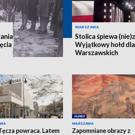
WARSZAWA
ania
Stolica śpiewa (nie)
ęcia
Wyjątkowy hołd dl
Warszawskich
AWA
WARSZAWA
Tęcza powraca. Latem
Zapomniane obrazy z