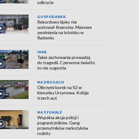
odkrycie
GOSPODARKA
Rekordowy lipiec nie
uratował finansów. Masowe
zwolnienia na lotnisku w
Radomiu
INNE
Takie zachowania prowadzą
do tragedii. Czerwone światło
to nie sugestia
NA DROGACH
Olbrzymi korek na S2 w
kierunku Ursynowa. Kolizja
trzech aut
NA SYGNALE
Wspólna akcja policji i
pograniczników. Gang
przemytników narkotyków
rozbity