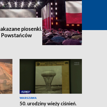
zakazane piosenki.
a Powstańców
WARSZAWA
50. urodziny wieży ciśnień.