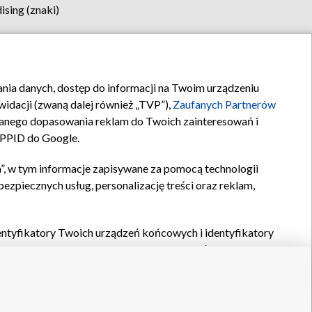
sing (znaki)
klamy
Kontakt
rania danych, dostęp do informacji na Twoim urządzeniu
idacji (zwaną dalej również „TVP”),
Zaufanych Partnerów
anego dopasowania reklam do Twoich zainteresowań i
a PPID do Google.
”, w tym informacje zapisywane za pomocą technologii
zpiecznych usług, personalizację treści oraz reklam,
identyfikatory Twoich urządzeń końcowych i identyfikatory
P,
Zaufanych Partnerów z IAB
oraz pozostałych
Zaufanych
 wyboru podstawowych reklam, wyboru spersonalizowanych
ch treści, pomiaru wydajności reklam, pomiaru wydajności
nia bezpieczeństwa, zapobiegania oszustwom i usuwania