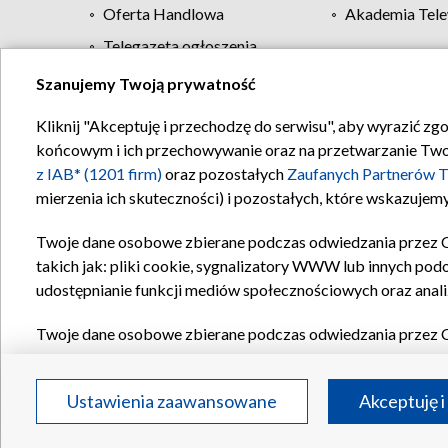
Oferta Handlowa
Akademia Tele
Telegazeta ogłoszenia
Szanujemy Twoją prywatność
Regulamin TVP
Kliknij "Akceptuję i przechodzę do serwisu", aby wyrazić zg
końcowym i ich przechowywanie oraz na przetwarzanie Twoich
z IAB* (1201 firm)
oraz pozostałych
Zaufanych Partnerów T
mierzenia ich skuteczności) i pozostałych, które wskazujemy
Twoje dane osobowe zbierane podczas odwiedzania przez 
takich jak: pliki cookie, sygnalizatory WWW lub innych pod
udostępnianie funkcji mediów społecznościowych oraz anali
Twoje dane osobowe zbierane podczas odwiedzania przez 
plików cookie, informacje o Twoich wyszukiwaniach w serwi
Partnerów TVP
dla realizacji następujących celów i funkc
Ustawienia zaawansowane
Akceptuję i
reklam, tworzenia profilu spersonalizowanych reklam, tworz
treści, stosowania badań rynkowych w celu generowania op