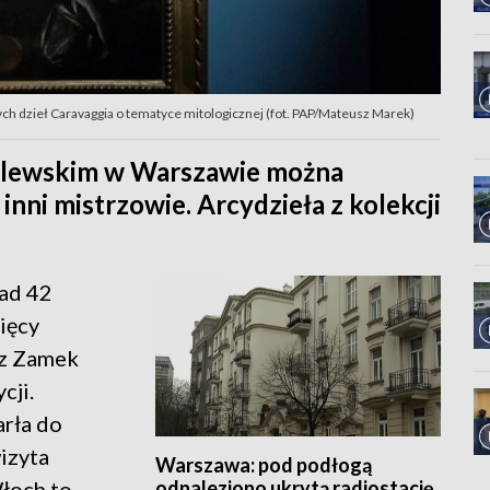
ych dzieł Caravaggia o tematyce mitologicznej (fot. PAP/Mateusz Marek)
rólewskim w Warszawie można
inni mistrzowie. Arcydzieła z kolekcji
ad 42
sięcy
ez Zamek
cji.
arła do
izyta
Warszawa: pod podłogą
odnaleziono ukrytą radiostację
łoch to