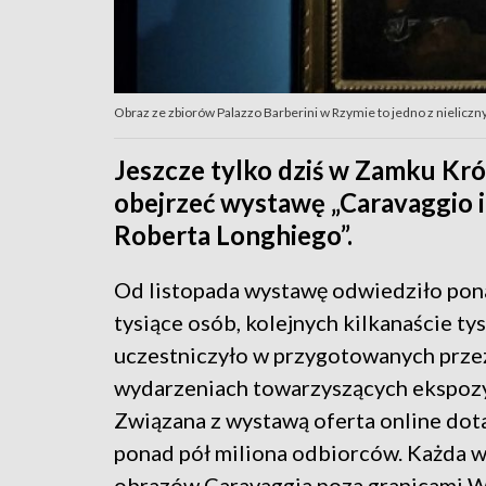
Obraz ze zbiorów Palazzo Barberini w Rzymie to jedno z nieliczn
Jeszcze tylko dziś w Zamku K
obejrzeć wystawę „Caravaggio i 
Roberta Longhiego”.
Od listopada wystawę odwiedziło pon
tysiące osób, kolejnych kilkanaście ty
uczestniczyło w przygotowanych prz
wydarzeniach towarzyszących ekspozy
Związana z wystawą oferta online dot
ponad pół miliona odbiorców. Każda w
obrazów Caravaggia poza granicami W