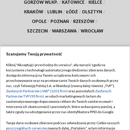
GORZÓW WLKP.
/
KATOWICE
/
KIELCE
/
KRAKÓW
/
LUBLIN
/
ŁÓDŹ
/
OLSZTYN
/
OPOLE
/
POZNAŃ
/
RZESZÓW
/
SZCZECIN
/
WARSZAWA
/
WROCŁAW
Szanujemy Twoją prywatność
Dołącz do nas:
Kliknij "Akceptuję i przechodzę do serwisu", aby wyrazić zgody na
korzystanie z technologii automatycznego śledzenia i zbierania danych,
TVP
dostęp do informacji na Twoim urządzeniu końcowym i ich
Abonament TVP
przechowywanie oraz na przetwarzanie Twoich danych osobowych przez
Regulamin TVP
nas, czyli Telewizję Polską S.A. w likwidacji (zwaną dalej również „TVP”),
Emisja w TVP
Zaufanych Partnerów z IAB* (1201 firm)
oraz pozostałych
Zaufanych
Polityka prywatności
Partnerów TVP (93 firm)
, w celach marketingowych (w tym do
Centrum informacji TVP
Moje zgody
zautomatyzowanego dopasowania reklam do Twoich zainteresowań i
mierzenia ich skuteczności) i pozostałych, które wskazujemy poniżej, a
Naziemna Telewizja Cyfrowa
Pomoc
także zgody na udostępnianie przez nas identyfikatora PPID do Google.
Sklep TVP
Biuro reklamy
Twoje dane osobowe zbierane podczas odwiedzania przez Ciebie naszych
Rada Programowa
poszczególnych serwisów
zwanych dalej „Portalem”, w tym informacje
Kontakt