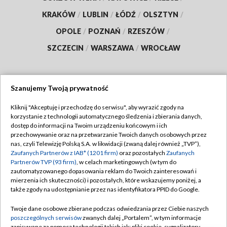
KRAKÓW
/
LUBLIN
/
ŁÓDŹ
/
OLSZTYN
/
OPOLE
/
POZNAŃ
/
RZESZÓW
/
SZCZECIN
/
WARSZAWA
/
WROCŁAW
Szanujemy Twoją prywatność
Dołącz do nas:
Kliknij "Akceptuję i przechodzę do serwisu", aby wyrazić zgody na
korzystanie z technologii automatycznego śledzenia i zbierania danych,
TVP
dostęp do informacji na Twoim urządzeniu końcowym i ich
Abonament TVP
przechowywanie oraz na przetwarzanie Twoich danych osobowych przez
Regulamin TVP
nas, czyli Telewizję Polską S.A. w likwidacji (zwaną dalej również „TVP”),
Emisja w TVP
Zaufanych Partnerów z IAB* (1201 firm)
oraz pozostałych
Zaufanych
Polityka prywatności
Partnerów TVP (93 firm)
, w celach marketingowych (w tym do
Centrum informacji TVP
Moje zgody
zautomatyzowanego dopasowania reklam do Twoich zainteresowań i
mierzenia ich skuteczności) i pozostałych, które wskazujemy poniżej, a
Naziemna Telewizja Cyfrowa
Pomoc
także zgody na udostępnianie przez nas identyfikatora PPID do Google.
Sklep TVP
Biuro reklamy
Twoje dane osobowe zbierane podczas odwiedzania przez Ciebie naszych
Rada Programowa
poszczególnych serwisów
zwanych dalej „Portalem”, w tym informacje
Kontakt
zapisywane za pomocą technologii takich jak: pliki cookie, sygnalizatory