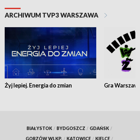
ARCHIWUM TVP3 WARSZAWA
Żyj lepiej. Energia do zmian
Gra Warszaw
BIAŁYSTOK
/
BYDGOSZCZ
/
GDAŃSK
/
GORZÓW WLKP.
/
KATOWICE
/
KIELCE
/