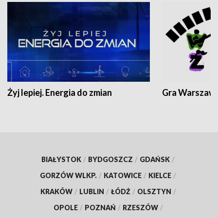
Żyj lepiej. Energia do zmian
Gra Warszaw
BIAŁYSTOK
/
BYDGOSZCZ
/
GDAŃSK
/
GORZÓW WLKP.
/
KATOWICE
/
KIELCE
/
KRAKÓW
/
LUBLIN
/
ŁÓDŹ
/
OLSZTYN
/
OPOLE
/
POZNAŃ
/
RZESZÓW
/