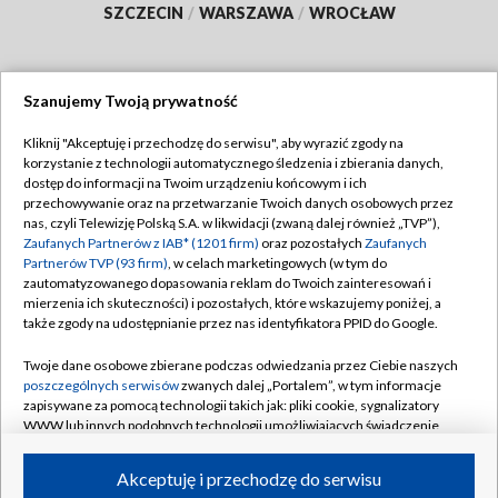
SZCZECIN
/
WARSZAWA
/
WROCŁAW
Szanujemy Twoją prywatność
Dołącz do nas:
Kliknij "Akceptuję i przechodzę do serwisu", aby wyrazić zgody na
korzystanie z technologii automatycznego śledzenia i zbierania danych,
TVP
dostęp do informacji na Twoim urządzeniu końcowym i ich
Abonament TVP
przechowywanie oraz na przetwarzanie Twoich danych osobowych przez
Regulamin TVP
nas, czyli Telewizję Polską S.A. w likwidacji (zwaną dalej również „TVP”),
Emisja w TVP
Zaufanych Partnerów z IAB* (1201 firm)
oraz pozostałych
Zaufanych
Polityka prywatności
Partnerów TVP (93 firm)
, w celach marketingowych (w tym do
Centrum informacji TVP
Moje zgody
zautomatyzowanego dopasowania reklam do Twoich zainteresowań i
mierzenia ich skuteczności) i pozostałych, które wskazujemy poniżej, a
Naziemna Telewizja Cyfrowa
Pomoc
także zgody na udostępnianie przez nas identyfikatora PPID do Google.
Sklep TVP
Biuro reklamy
Twoje dane osobowe zbierane podczas odwiedzania przez Ciebie naszych
Rada Programowa
poszczególnych serwisów
zwanych dalej „Portalem”, w tym informacje
Kontakt
zapisywane za pomocą technologii takich jak: pliki cookie, sygnalizatory
System NOS
WWW lub innych podobnych technologii umożliwiających świadczenie
dopasowanych i bezpiecznych usług, personalizację treści oraz reklam,
Informacje o nadawcy
Kanały
udostępnianie funkcji mediów społecznościowych oraz analizowanie
Akceptuję i przechodzę do serwisu
ruchu w Internecie.
Program dla prasy