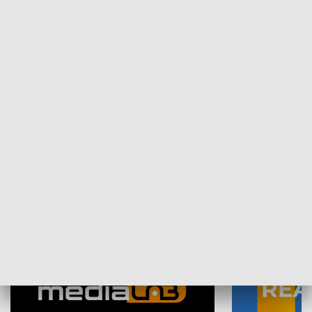
Plebiscyt Najlepsi Sportowcy
Wiadomości 
Warszawy 2025
SPOŁECZEŃSTWO