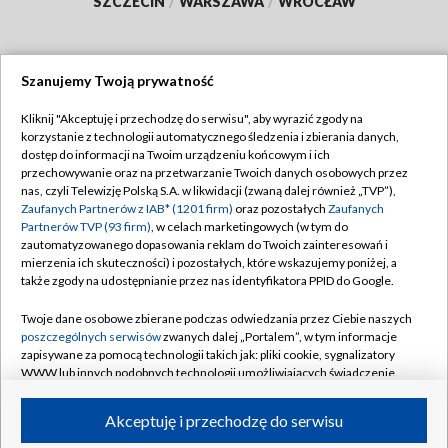
SZCZECIN
/
WARSZAWA
/
WROCŁAW
Szanujemy Twoją prywatność
Dołącz do nas:
Kliknij "Akceptuję i przechodzę do serwisu", aby wyrazić zgody na
korzystanie z technologii automatycznego śledzenia i zbierania danych,
TVP
dostęp do informacji na Twoim urządzeniu końcowym i ich
Abonament TVP
przechowywanie oraz na przetwarzanie Twoich danych osobowych przez
Regulamin TVP
nas, czyli Telewizję Polską S.A. w likwidacji (zwaną dalej również „TVP”),
Emisja w TVP
Polityka prywatności
Zaufanych Partnerów z IAB* (1201 firm)
oraz pozostałych
Zaufanych
Partnerów TVP (93 firm)
, w celach marketingowych (w tym do
Centrum informacji TVP
Moje zgody
zautomatyzowanego dopasowania reklam do Twoich zainteresowań i
mierzenia ich skuteczności) i pozostałych, które wskazujemy poniżej, a
Naziemna Telewizja Cyfrowa
Pomoc
także zgody na udostępnianie przez nas identyfikatora PPID do Google.
Sklep TVP
Biuro reklamy
Twoje dane osobowe zbierane podczas odwiedzania przez Ciebie naszych
Rada Programowa
Kontakt
poszczególnych serwisów
zwanych dalej „Portalem”, w tym informacje
zapisywane za pomocą technologii takich jak: pliki cookie, sygnalizatory
System NOS
WWW lub innych podobnych technologii umożliwiających świadczenie
dopasowanych i bezpiecznych usług, personalizację treści oraz reklam,
Informacje o nadawcy
Kanały
udostępnianie funkcji mediów społecznościowych oraz analizowanie
Akceptuję i przechodzę do serwisu
ruchu w Internecie.
Program dla prasy