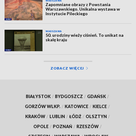
WARSZAWA
Zapomniane obrazy z Powstania
Warszawskiego. Unikalna wystawa w
Instytucie Pileckiego
WARSZAWA
50. urodziny wieży ciśnień. To unikat na
skalę kraju
ZOBACZ WIĘCEJ
BIAŁYSTOK
/
BYDGOSZCZ
/
GDAŃSK
/
GORZÓW WLKP.
/
KATOWICE
/
KIELCE
/
KRAKÓW
/
LUBLIN
/
ŁÓDŹ
/
OLSZTYN
/
OPOLE
/
POZNAŃ
/
RZESZÓW
/