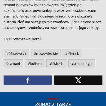
remont budynków byłego dworca PKP, gdzie po
zakończeniu prac powstanie pierwsze w mieście muzeum
ziemi płońskiej. Trafią do niego przedmioty związane z
historią Płońska oraz jego mieszkańców. Odnalezione przez
archeologów przedmioty na pewno urozmaicą jego zasoby.
TVP3Warszawa/borek
#Mazowsze
#mazowieckie
#Płońsk
#remont
#kultura
#historia
#archeologia
ZOBACZ TAKŻE