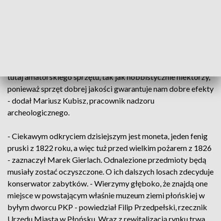
materiałów organicznych w przeciągu zaledwie paru
kilkudziesięciu monet, guziki, plomby, bardzo ładny guz
zdobiony - powiedział Marek Gierlach, archeolog
nadzorujący remont. Wśród odnalezionych przedmiotów są
też naboje. Dzisiaj od rana dzięki użyciu specjalistycznego
sprzętu udało się odnaleźć kolejne monety. - Nie używamy
tutaj amatorskiego sprzętu, tak jak hobbistycznie niektórzy,
ponieważ sprzęt dobrej jakości gwarantuje nam dobre efekty
- dodał Mariusz Kubisz, pracownik nadzoru
archeologicznego.
- Ciekawym odkryciem dzisiejszym jest moneta, jeden fenig
pruski z 1822 roku, a więc tuż przed wielkim pożarem z 1826
- zaznaczył Marek Gierlach. Odnalezione przedmioty będą
musiały zostać oczyszczone. O ich dalszych losach zdecyduje
konserwator zabytków. - Wierzymy głęboko, że znajdą one
miejsce w powstającym właśnie muzeum ziemi płońskiej w
byłym dworcu PKP - powiedział Filip Przedpełski, rzecznik
Urzędu Miasta w Płońsku. Wraz z rewitalizacją rynku trwa