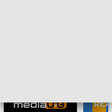
Plebiscyt Najlepsi Sportowcy
Wiadomości 
Warszawy 2025
SPOŁECZEŃSTWO