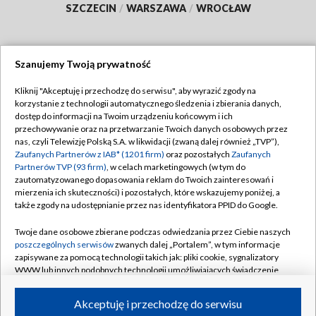
SZCZECIN
/
WARSZAWA
/
WROCŁAW
Szanujemy Twoją prywatność
Dołącz do nas:
Kliknij "Akceptuję i przechodzę do serwisu", aby wyrazić zgody na
korzystanie z technologii automatycznego śledzenia i zbierania danych,
TVP
dostęp do informacji na Twoim urządzeniu końcowym i ich
Abonament TVP
przechowywanie oraz na przetwarzanie Twoich danych osobowych przez
Regulamin TVP
nas, czyli Telewizję Polską S.A. w likwidacji (zwaną dalej również „TVP”),
Emisja w TVP
Zaufanych Partnerów z IAB* (1201 firm)
oraz pozostałych
Zaufanych
Polityka prywatności
Partnerów TVP (93 firm)
, w celach marketingowych (w tym do
Centrum informacji TVP
Moje zgody
zautomatyzowanego dopasowania reklam do Twoich zainteresowań i
mierzenia ich skuteczności) i pozostałych, które wskazujemy poniżej, a
Naziemna Telewizja Cyfrowa
Pomoc
także zgody na udostępnianie przez nas identyfikatora PPID do Google.
Sklep TVP
Biuro reklamy
Twoje dane osobowe zbierane podczas odwiedzania przez Ciebie naszych
Rada Programowa
poszczególnych serwisów
zwanych dalej „Portalem”, w tym informacje
Kontakt
zapisywane za pomocą technologii takich jak: pliki cookie, sygnalizatory
System NOS
WWW lub innych podobnych technologii umożliwiających świadczenie
dopasowanych i bezpiecznych usług, personalizację treści oraz reklam,
Informacje o nadawcy
Kanały
udostępnianie funkcji mediów społecznościowych oraz analizowanie
Akceptuję i przechodzę do serwisu
ruchu w Internecie.
Program dla prasy