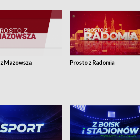
 z Mazowsza
Prosto z Radomia