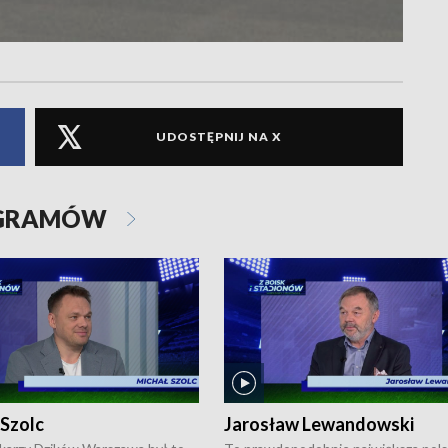
UDOSTĘPNIJ NA X
OGRAMÓW
 Szolc
Jarosław Lewandowski