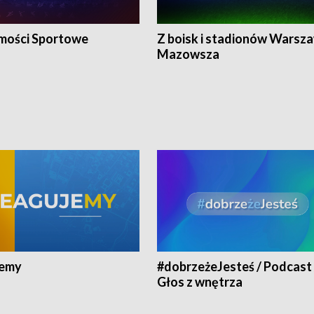
ości Sportowe
Z boisk i stadionów Warsza
Mazowsza
jemy
#dobrzeżeJesteś / Podcast 
Głos z wnętrza