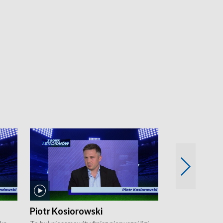
Piotr Kosiorowski
Tomasz Mat