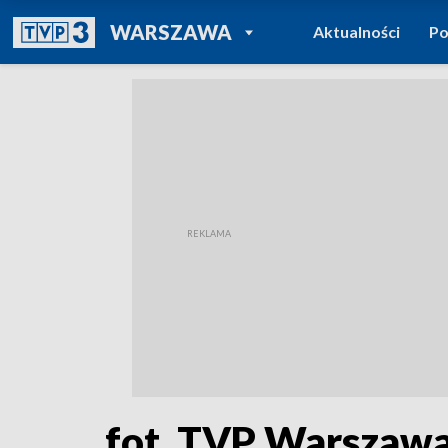
POWRÓT DO
WARSZAWA
Aktualności
Po
TVP REGIONY
fot. TVP Warszaw