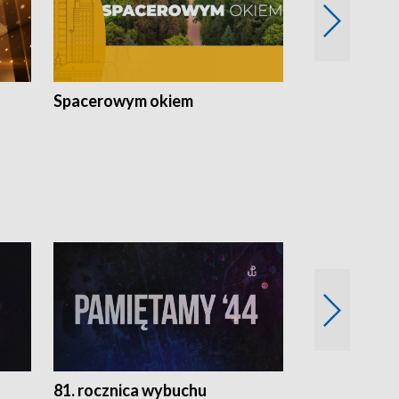
Spacerowym okiem
Filmowe spo
81. rocznica wybuchu
Retro Wawa