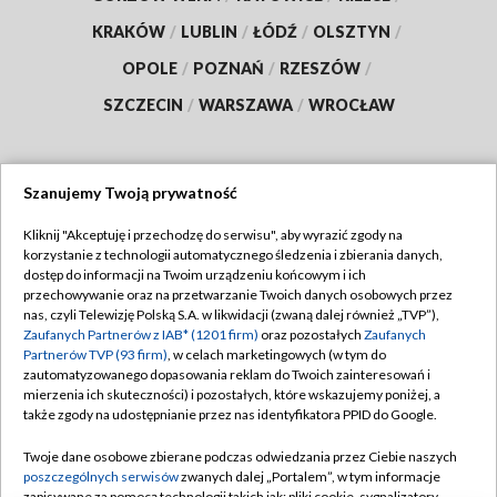
KRAKÓW
/
LUBLIN
/
ŁÓDŹ
/
OLSZTYN
/
OPOLE
/
POZNAŃ
/
RZESZÓW
/
SZCZECIN
/
WARSZAWA
/
WROCŁAW
Szanujemy Twoją prywatność
Dołącz do nas:
Kliknij "Akceptuję i przechodzę do serwisu", aby wyrazić zgody na
korzystanie z technologii automatycznego śledzenia i zbierania danych,
TVP
dostęp do informacji na Twoim urządzeniu końcowym i ich
Abonament TVP
przechowywanie oraz na przetwarzanie Twoich danych osobowych przez
Regulamin TVP
nas, czyli Telewizję Polską S.A. w likwidacji (zwaną dalej również „TVP”),
Emisja w TVP
Zaufanych Partnerów z IAB* (1201 firm)
oraz pozostałych
Zaufanych
Polityka prywatności
Partnerów TVP (93 firm)
, w celach marketingowych (w tym do
Centrum informacji TVP
Moje zgody
zautomatyzowanego dopasowania reklam do Twoich zainteresowań i
mierzenia ich skuteczności) i pozostałych, które wskazujemy poniżej, a
Naziemna Telewizja Cyfrowa
Pomoc
także zgody na udostępnianie przez nas identyfikatora PPID do Google.
Sklep TVP
Biuro reklamy
Twoje dane osobowe zbierane podczas odwiedzania przez Ciebie naszych
Rada Programowa
poszczególnych serwisów
zwanych dalej „Portalem”, w tym informacje
Kontakt
zapisywane za pomocą technologii takich jak: pliki cookie, sygnalizatory