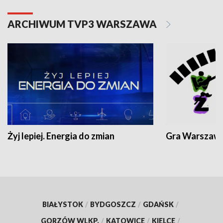
ARCHIWUM TVP3 WARSZAWA
Żyj lepiej. Energia do zmian
Gra Warszaw
BIAŁYSTOK
/
BYDGOSZCZ
/
GDAŃSK
/
GORZÓW WLKP.
/
KATOWICE
/
KIELCE
/