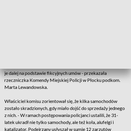
aut z komisu samochodowego na terenie powiatu, prowadzą
funkcjonariusze tamtejszego wydziału do walki z
przestępczością przeciwko mieniu. - W związku ze sprawą
policjanci zatrzymali 31-letniego mieszkańca powiatu
płockiego, który jak się okazało był pracownikiem komisu.
Jak ustalili funkcjonariusze, mężczyzna w ciągu ostatniego
półrocza z placu, gdzie zaparkowanych było kilkadziesiąt
pojazdów sprowadzonych z zagranicy wyprowadził osiem
aut, które kolejno przekazywał swojemu wspólnikowi. Ten
natomiast, za ustaloną rekompensatę finansową, sprzedawał
je dalej na podstawie fikcyjnych umów - przekazała
rzeczniczka Komendy Miejskiej Policji w Płocku podkom.
Marta Lewandowska.
Właściciel komisu zorientował się, że kilka samochodów
zostało skradzionych, gdy miało dojść do sprzedaży jednego
z nich. - W ramach postępowania policjanci ustalili, że 31-
latek ukradł nie tylko samochody, ale też koła, alufelgi i
katalizator. Podejrzany usłyszał w sumie 12 zarzutów