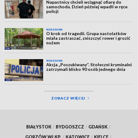
Napastnicy chcieli wciągnąć ofiarę do
samochodu. Dzień później wpadli w ręce
policji
WARSZAWA
O krok od tragedii. Grupa nastolatków
miała zastraszać, zniszczyć rower i grozić
nożem
WARSZAWA
Akcja „Poszukiwany”. Stołeczni kryminalni
zatrzymali blisko 90 osób jednego dnia
ZOBACZ WIĘCEJ
BIAŁYSTOK
/
BYDGOSZCZ
/
GDAŃSK
/
GORZÓW WLKP.
/
KATOWICE
/
KIELCE
/