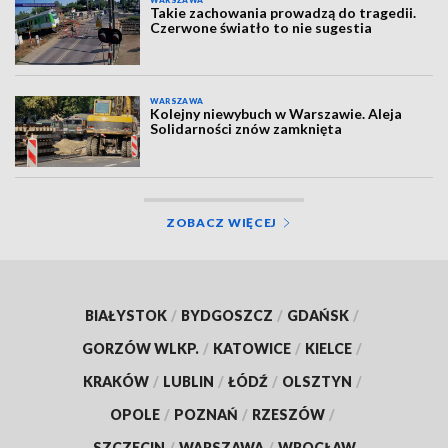
Takie zachowania prowadzą do tragedii.
Czerwone światło to nie sugestia
WARSZAWA
Kolejny niewybuch w Warszawie. Aleja
Solidarności znów zamknięta
ZOBACZ WIĘCEJ
BIAŁYSTOK
/
BYDGOSZCZ
/
GDAŃSK
/
GORZÓW WLKP.
/
KATOWICE
/
KIELCE
/
KRAKÓW
/
LUBLIN
/
ŁÓDŹ
/
OLSZTYN
/
OPOLE
/
POZNAŃ
/
RZESZÓW
/
SZCZECIN
/
WARSZAWA
/
WROCŁAW