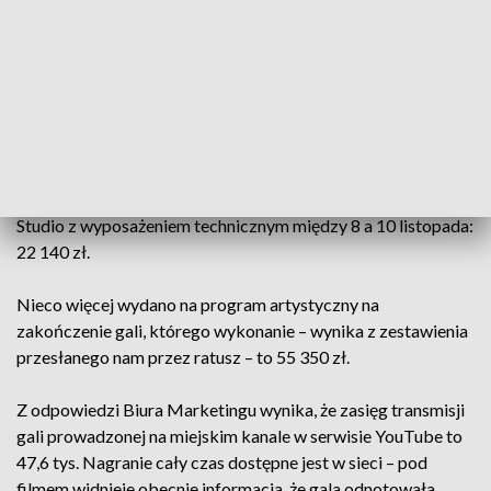
zapowiadając nagrania z kolejnymi nominowanymi
warszawiankami. Warto zauważyć, że w tej kwocie zabiera
się także „udział w próbie generalnej”.
Pozostałe koszty gali Warszawianka Roku 2021
Warszawski ratusz kilkanaście tysięcy mniej niż za występ
Stuhra zapłacił choćby za wynajęcie powierzchni Teatru
Studio z wyposażeniem technicznym między 8 a 10 listopada:
22 140 zł.
Nieco więcej wydano na program artystyczny na
zakończenie gali, którego wykonanie – wynika z zestawienia
przesłanego nam przez ratusz – to 55 350 zł.
Z odpowiedzi Biura Marketingu wynika, że zasięg transmisji
gali prowadzonej na miejskim kanale w serwisie YouTube to
47,6 tys. Nagranie cały czas dostępne jest w sieci – pod
filmem widnieje obecnie informacja, że gala odnotowała