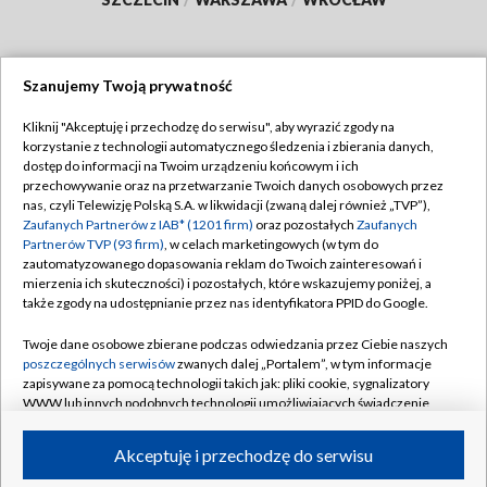
Szanujemy Twoją prywatność
Dołącz do nas:
Kliknij "Akceptuję i przechodzę do serwisu", aby wyrazić zgody na
korzystanie z technologii automatycznego śledzenia i zbierania danych,
TVP
dostęp do informacji na Twoim urządzeniu końcowym i ich
Abonament TVP
przechowywanie oraz na przetwarzanie Twoich danych osobowych przez
Regulamin TVP
nas, czyli Telewizję Polską S.A. w likwidacji (zwaną dalej również „TVP”),
Emisja w TVP
Polityka prywatności
Zaufanych Partnerów z IAB* (1201 firm)
oraz pozostałych
Zaufanych
Partnerów TVP (93 firm)
, w celach marketingowych (w tym do
Centrum informacji TVP
Moje zgody
zautomatyzowanego dopasowania reklam do Twoich zainteresowań i
mierzenia ich skuteczności) i pozostałych, które wskazujemy poniżej, a
Naziemna Telewizja Cyfrowa
Pomoc
także zgody na udostępnianie przez nas identyfikatora PPID do Google.
Sklep TVP
Biuro reklamy
Twoje dane osobowe zbierane podczas odwiedzania przez Ciebie naszych
Rada Programowa
Kontakt
poszczególnych serwisów
zwanych dalej „Portalem”, w tym informacje
zapisywane za pomocą technologii takich jak: pliki cookie, sygnalizatory
System NOS
WWW lub innych podobnych technologii umożliwiających świadczenie
dopasowanych i bezpiecznych usług, personalizację treści oraz reklam,
Informacje o nadawcy
Kanały
udostępnianie funkcji mediów społecznościowych oraz analizowanie
Akceptuję i przechodzę do serwisu
ruchu w Internecie.
Program dla prasy